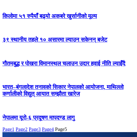
किलोमा ५१ रुपैयाँ बढ्यो अकबरे खुर्सानीको मूल्य
३९ स्थानीय तहले १० असारमा ल्याउन सकेनन् बजेट
गौतमबुद्ध र पोखरा विमानस्थल चलाउन उदार हवाई नीति ल्याइँदै
भारत–बंगलादेश तनावको सिकार नेपालको आयोजना, माथिल्लो
कर्णालीको विद्युत् आयात सम्झौता खारेज
नेपालमा यूरो-६ प्रदूषण मापदण्ड लागु
Page
1
Page
2
Page
3
Page
4
Page
5