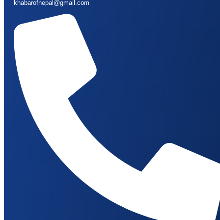
khabarofnepal@gmail.com