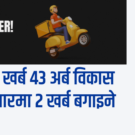
 खर्ब ४३ अर्ब विकास
ारमा २ खर्ब बगाइने