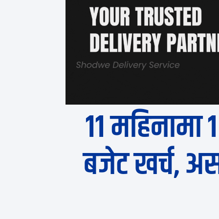
११ महिनामा १
बजेट खर्च, अस