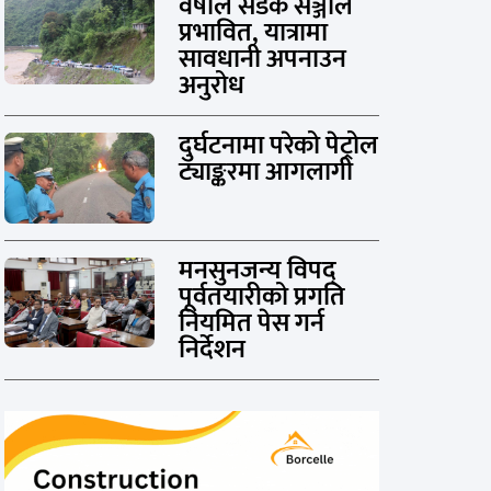
वर्षाले सडक सञ्जाल
प्रभावित, यात्रामा
सावधानी अपनाउन
अनुरोध
दुर्घटनामा परेको पेट्रोल
ट्याङ्करमा आगलागी
मनसुनजन्य विपद्
पूर्वतयारीको प्रगति
नियमित पेस गर्न
निर्देशन