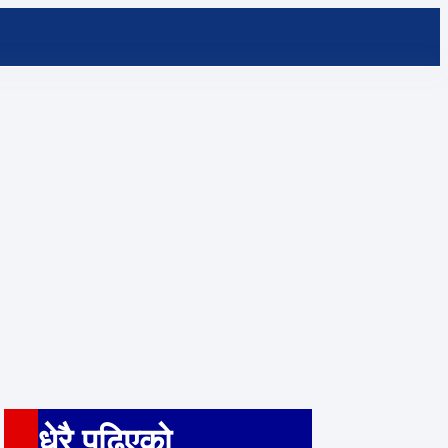
धेरै पढ़िएको