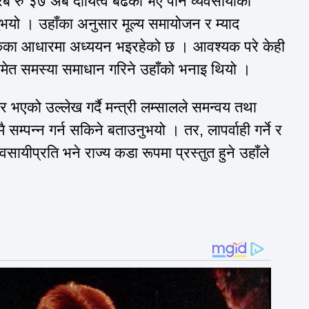
िब रु ३७ अर्ब दायित्व बढेको भए पनि व्यवसायीका
नुभयो ।
उहाँका
अनुसार
मूल्य
समायोजन र म्याद
का आधारमा अध्ययन भइरहेको छ । आवश्यक परे केही
मेत समस्या समाधान गरिने
उहाँको
भनाइ थियो ।
र भएको उल्लेख गर्दै मन्त्री लम्सालले समन्वय
तथा
 सम्पन्न गर्न सकिने बताउनुभयो । तर,
लापर्वाही
गर्ने र
यवसायीप्रति
भने राज्य कडा रूपमा प्रस्तुत हुने
उहाँले