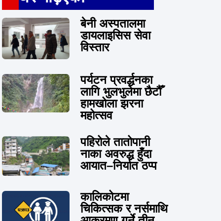
बेनी अस्पतालमा
डायलाइसिस सेवा
विस्तार
पर्यटन प्रवर्द्धनका
लागि भुलभुलेमा छैटौँ
हामखोला झरना
महोत्सव
पहिरोले तातोपानी
नाका अवरुद्ध हुँदा
आयात–निर्यात ठप्प
कालिकोटमा
चिकित्सक र नर्समाथि
आक्रमण गर्ने तीन