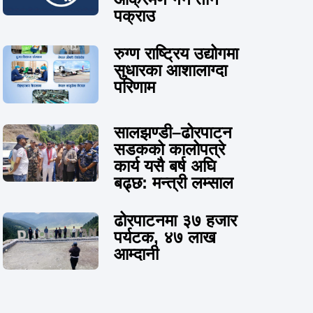
पक्राउ
रुग्ण राष्ट्रिय उद्योगमा
सुधारका आशालाग्दा
परिणाम
सालझण्डी–ढोरपाटन
सडकको कालोपत्रे
कार्य यसै बर्ष अघि
बढ्छ: मन्त्री लम्साल
ढोरपाटनमा ३७ हजार
पर्यटक, ४७ लाख
आम्दानी