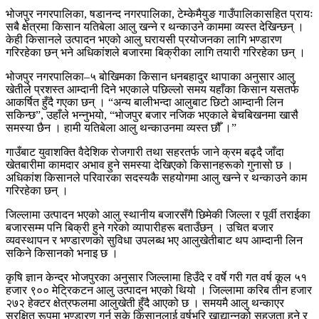
भोजपुर नगरपालिका, षडानन्द नगरपालिका, टेम्केमैयुङ गाउँपालिकासहित प्रायः
सबै क्षेत्रमा किसान यतिबेला आलु खन्ने र थन्काउने काममा व्यस्त देखिन्छन् ।
केही किसानले उत्पादन भएको आलु घरायसी प्रयोजनका लागि भण्डारण
गरिरहेका छन् भने अधिकांशले बजारमा बिक्रीका लागि तयारी गरिरहेका छन् ।
भोजपुर नगरपालिका–५ बोखिमका किसान धनबहादुर थापाका अनुसार आलु
खेतीले प्रशस्त आम्दानी दिने भएकाले पछिल्लो समय यहाँका किसान यसतर्फ
आकर्षित हुँदै गएका छन् । “अन्य बालीभन्दा आलुबाट छिटो आम्दानी लिन
सकिन्छ”, उहाँले भन्नुभयो, “भोजपुर बजार नजिक भएकाले बेचबिखनमा खासै
समस्या छैन । हामी यतिबेला आलु थन्काउनमा व्यस्त छौँ ।”
गाउँबाट युवाशक्ति वैदेशिक रोजगारी तथा सहरतर्फ जाने क्रम बढ्दै जाँदा
खेतबारीमा कामदार अभाव हुने समस्या देखिएको किसानहरूको गुनासो छ ।
अधिकांश किसानले परिवारका सदस्यकै सहयोगमा आलु खन्ने र थन्काउने काम
गरिरहेका छन् ।
जिल्लामा उत्पादन भएको आलु स्थानीय बजारसँगै छिमेकी जिल्ला र पूर्वी तराईका
बजारसम्म पनि बिक्री हुने गरेको व्यापारीहरू बताउँछन् । उचित बजार
व्यवस्थापन र भण्डारणको सुविधा उपलब्ध भए आलुखेतीबाट थप आम्दानी लिन
सकिने किसानको भनाइ छ ।
कृषि ज्ञान केन्द्र भोजपुरका अनुसार जिल्लामा हिउँदे र वर्षे गरी गत वर्ष कूल ५१
हजार ९०० मेट्रिकटन आलु उत्पादन भएको थियो । जिल्लामा करिब तीन हजार
२७२ हेक्टर क्षेत्रफलमा आलुखेती हुँदै आएको छ । समयमै आलु थन्काएर
सुरक्षित रूपमा भण्डारण गर्न सके किसानलाई वर्षभरि खाद्यान्नको सहजता हुने र