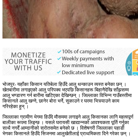
भोजपुर- यहाँका किसान यतिबेला हिउँदे आलु थन्काउन व्यस्त बनेका छन् ।
खेतबारीमा लगाइएको आलु परिपक्व भएपछि किसानहरू बिहानैदेखि साँझसम्म
आलु भण्डारण गर्न बारीमा खटिएका देखिन्छन् । जिल्लाका विभिन्न गाउँबस्तीमा
किसानले आलु खन्ने, छानेर बोरा भर्ने, सुकाउने र घरमा भित्र्याउने काम
गरिरहेका हुन् ।
जिल्लाका ग्रामीण भेगमा हिउँदे मौसममा लगाइने आलु किसानका लागि महत्वपूर्ण
बालीका रूपमा लिइन्छ । यसले घरायसी खाद्यान्नको आवश्यकता पूर्ति गर्नुका
साथै नगदेँ आम्दानीको स्रोतसमेत बनेको छ । विशेषगरी जिल्लाका पहाडी
भेगका किसानले हिउँदे सिजनमा आलुखेतीलाई प्राथमिकता दिने गरेका छन् ।