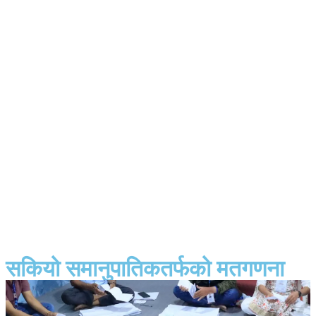
सकियो समानुपातिकतर्फको मतगणना