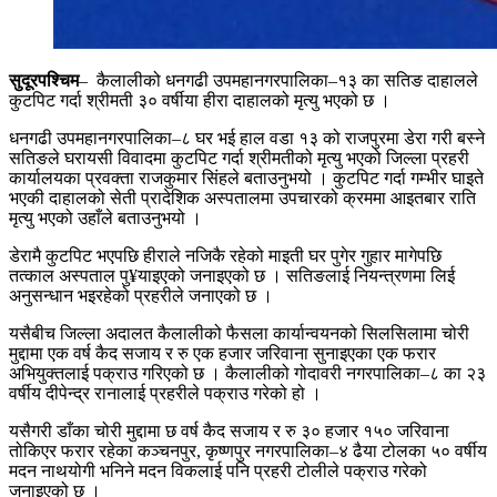
सुदूरपश्चिम
– कैलालीको धनगढी उपमहानगरपालिका–१३ का सतिङ दाहालले
कुटपिट गर्दा श्रीमती ३० वर्षीया हीरा दाहालको मृत्यु भएको छ ।
धनगढी उपमहानगरपालिका–८ घर भई हाल वडा १३ को राजपुरमा डेरा गरी बस्ने
सतिङले घरायसी विवादमा कुटपिट गर्दा श्रीमतीको मृत्यु भएको जिल्ला प्रहरी
कार्यालयका प्रवक्ता राजकुमार सिंहले बताउनुभयो । कुटपिट गर्दा गम्भीर घाइते
भएकी दाहालको सेती प्रादेशिक अस्पतालमा उपचारको क्रममा आइतबार राति
मृत्यु भएको उहाँले बताउनुभयो ।
डेरामै कुटपिट भएपछि हीराले नजिकै रहेको माइती घर पुगेर गुहार मागेपछि
तत्काल अस्पताल पु¥याइएको जनाइएको छ । सतिङलाई नियन्त्रणमा लिई
अनुसन्धान भइरहेको प्रहरीले जनाएको छ ।
यसैबीच जिल्ला अदालत कैलालीको फैसला कार्यान्वयनको सिलसिलामा चोरी
मुद्दामा एक वर्ष कैद सजाय र रु एक हजार जरिवाना सुनाइएका एक फरार
अभियुक्तलाई पक्राउ गरिएको छ । कैलालीको गोदावरी नगरपालिका–८ का २३
वर्षीय दीपेन्द्र रानालाई प्रहरीले पक्राउ गरेको हो ।
यसैगरी डाँका चोरी मुद्दामा छ वर्ष कैद सजाय र रु ३० हजार १५० जरिवाना
तोकिएर फरार रहेका कञ्चनपुर, कृष्णपुर नगरपालिका–४ ढैया टोलका ५० वर्षीय
मदन नाथयोगी भनिने मदन विकलाई पनि प्रहरी टोलीले पक्राउ गरेको
जनाइएको छ ।