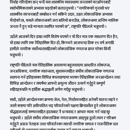
निर्वाह गरिरहेका छन् भन्दै यस शासकीय व्यवस्थामा जनताको घरआँगनबाटै
सार्वभौमिकताको अभ्यास भइरहेको बताउनुभयो । “नागरिकको गुनासो भए
शासकीय संरचनाबाटै सम्बोधन गर्न सकिने उदार, उन्नत लोकतान्त्रिक अभ्यास
भैरहेको छ, यसले लोकतन्त्रको जरा बलियो बनाउँछ, लोकतन्त्रमा अन्तिम मालिक
जनता नै हुन् भन्ने मान्यता स्थापित भएको छ”, राष्ट्रपति पौडेलले भन्नुभयो ।
उहाँले आजको दिन हाम्रा लागि विशेष भएको र यो दिन मात्र एक साधारण दिन हैन,
यो हाम्रा लागि एक ऐतिहासिक दिन हो, किनभने आजभन्दा ठिक १९ वर्ष अगाडि
हामीले नागरिक सर्वोच्चतासहितको लोकतान्त्रिक गणतन्त्र प्राप्त गरेका थियौं
भन्नुभयो ।
राष्ट्रपति पौडेलले यस ऐतिहासिक अवसरमा बहुलवादमा आधारित लोकतन्त्र,
जनअधिकार, नागरिक स्वतन्त्रता, सुशासनसहित संघीय लोकतान्त्रिक गणतन्त्र
स्थापना गर्न इतिहासका विभिन्न कालखण्डमा भएका ऐतिहासिक जनआन्दोलन तथा
विभिन्न आन्दोलन र संघर्षमा आफ्नो अमूल्य जीवन उत्सर्ग गर्नुहुने सम्पूर्ण
शहिदहरूप्रति म हार्दिक श्रद्धाञ्जली अर्पण गर्दछु भन्नुभयो ।
साथै, उहाँले आन्दोलनका क्रममा जेल, नेल, निर्वासनसहित अनेकौं यातना सहने र
जस्तै कष्टमा पनि अविचलित भइ परिवर्तनको पक्षमा क्रियाशील हुने लोकतन्त्रका
योद्धाहरूलाई सम्मानसहित हृदयबाट नै धन्यवाद र आभार व्यक्त गर्न चाहन्छु
भन्नुभयो । उहाँले संघीय लोकतान्त्रिक गणतन्त्रसम्म आइपुग्न ठूलो त्याग र परिश्रम
गर्नुहुने अग्रज नेताहरू तथा परिवर्तनका सारथी नागरिक समाज र राजनीतिक दल