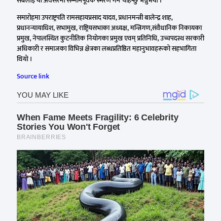
सबैलाई यो अवसरमा सम्मानपूर्वक स्मरण गर्न चाहन्छु भन्नुभयो ।
समारोहमा उपराष्ट्रपति रामसहायप्रसाद यादव, प्रधानमन्त्री बालेन्द्र शाह,
प्रधानन्यायाधिश, सभामुख, राष्ट्रियसभाका अध्यक्ष, मन्त्रिगण,संवैधानिक निकायका
प्रमुख, नेपालस्थित कुटनीतिक नियोगका प्रमुख एवम् प्रतिनिधि, उच्चपदस्थ सरकारी
अधिकारी र समाजका विभिन्न क्षेत्रका लब्धप्रतिष्ठित महानुभावहरूको सहभागिता
थियो ।
Source link