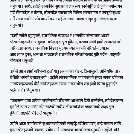
आफ्नो आधारभूत मार्गदर्शनका रुपमा अगाडि बढाउने निर्णय गरेको उहाँले उल्लेख
गर्नुभयो । साथै, उहाँले शासकीय सुधारका एक सय कार्यसूचिलाई पूर्ण कार्यान्वयन
गर्दै सीमारहित अर्थतन्त्र, तौलरहित व्यापारको निमित्त संरचनागत र कानूनी सुधार
गर्ने सरकारको निर्णय कार्यान्वयन भई जनतामा आशा जागृत हुने विश्वास व्यक्त
गर्नुभयो ।
“हामी सबैले बुझ्नुपर्छ, राजनीतिक व्यवस्था र शासकीय संरचनामा आउने
परिवर्तनहरूले मात्र युगका अपेक्षाहरू पूरा हुँदैनन्, यसका लागि हाम्रो राज्यसत्ताको
चरित्र, आचरण, राजनीतिक निष्ठा र मूल्यमान्यतामा पनि परिवर्तन ल्याउन
आवश्यक हुन्छ, अन्यथा व्यवहारले राजनीतिक परिवर्तनलाई पुष्टि गर्दैन”, राष्ट्रपति
पौडेलले भन्नुभयो ।
उहाँले आज हाम्रो सबैभन्दा ठूलो शत्रु अरु कोही होइन, ढिलासुस्ती, अनियमितता र
वेथिति भएको बताउनुभयो । उहाँले लोकतान्त्रिक गणतन्त्रको सुन्दर सपना बोकेका
नागरिकहरूलाई यीनै वेथितिहरूले निराश नबनाओस् भन्ने हाम्रो चिन्ता हुनुपर्दछ
भन्नेमा जोड दिनुभयो ।
“जबसम्म हाम्रा प्रत्येक नागरिकको जीवनमा आशाको दियो बल्नेछैन, त्यो बेलासम्म
हामीले रगत र पसिनासँग साटेको संघीय लोकतान्त्रिक गणतन्त्रको लक्ष्य पुरा
हुँदैन”, राष्ट्रपति पौडेलले भन्नुभयो ।
उहाँले आज नागरिकले सुशासनसहितको सम्बृद्धि खोजेका छन् भन्दै यसका लागि
हाम्रा स्रोतहरूको उच्चतम् प्रयोग गर्न आवश्यक भएको बताउनुभयो । उहाँले अनि