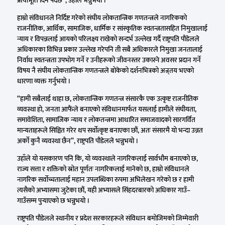
प्रत्याभूति दिनै पर्दछ”, उहाँले भन्नुभयो ।
हाम्रो संविधानले निर्दिष्ट गरेको संघीय लोकतान्त्रिक गणतन्त्रले नागरिकको
राजनीतिक, आर्थिक, सामाजिक, धार्मिक र सांस्कृतिक स्वतन्त्रतासहित निमुखालाई
न्याय र विपन्नलाई आयको परिलक्ष्य राखेको सन्दर्भ उल्लेख गर्दै राष्ट्रपति पौडेलले
अधिकारका विभिन्न प्रकार उल्लेख गरेपनि ती सबै अधिकारले निमुखा जनतालाई
निर्वाध स्वतन्त्रता उपभोग गर्ने र उनीहरूको जीवनस्तर उकास्ने अवसर प्रदान गर्ने
विषय नै संघीय लोकतान्त्रिक गणतन्त्रले बोकेको दर्शनभित्रको अन्र्तय भएको
धारणा व्यक्त गर्नुभयो ।
“हामी सबैलाई थाहा छ, लोकतान्त्रिक गणतन्त्र संसारकै एक उत्कृष्ट राजनीतिक
व्यवस्था हो, जनता आफैंले बनाएको संविधानमार्फत यसलाई हामीले संघीयता,
समावेशिता, सामाजिक न्याय र लोकतन्त्रमा आधारित समाजवादको सारगर्वित
मान्यताहरूले सिञ्चित गरेर थप सर्वोत्कृष्ट बनाएका छौं, अतः संसारमै यो भन्दा उन्नत
अर्को कुनै व्यवस्था छैन”, राष्ट्रपति पौडेलले भन्नुभयो ।
उहाँले यो यसकारण पनि कि, यो व्यवस्थाले नागरिकलाई सार्वभौम बनाएको छ,
राज्य सत्ता र शक्तिको स्रोत पूर्णतः नागरिकलाई मानेको छ, हाम्रो संविधानले
नागरिक सर्वोच्चतालाई महान उपलब्धिका रुपमा अभिलेखन गरेको छ र हामी
त्यसैको अभ्यासमा जुटेका छौं, यही अभ्यासले सिंहदरबारको अधिकार गाउँ–
गाउँसम्म पुर्‍याएको छ भन्नुभयो ।
राष्ट्रपति पौडेलले स्थानीय र प्रदेश सरकारहरूले संविधान बमोजिमको जिम्मेवारी