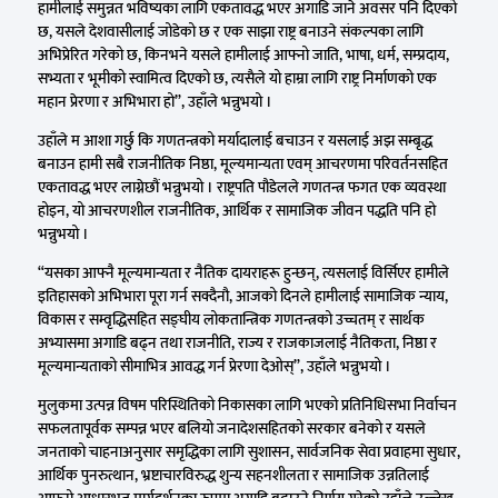
हामीलाई समुन्नत भविष्यका लागि एकतावद्ध भएर अगाडि जाने अवसर पनि दिएको
छ, यसले देशवासीलाई जोडेको छ र एक साझा राष्ट्र बनाउने संकल्पका लागि
अभिप्रेरित गरेको छ, किनभने यसले हामीलाई आफ्नो जाति, भाषा, धर्म, सम्प्रदाय,
सभ्यता र भूमीको स्वामित्व दिएको छ, त्यसैले यो हाम्रा लागि राष्ट्र निर्माणको एक
महान प्रेरणा र अभिभारा हो”, उहाँले भन्नुभयो ।
उहाँले म आशा गर्छु कि गणतन्त्रको मर्यादालाई बचाउन र यसलाई अझ सम्बृद्ध
बनाउन हामी सबै राजनीतिक निष्ठा, मूल्यमान्यता एवम् आचरणमा परिवर्तनसहित
एकतावद्ध भएर लाग्नेछौं भन्नुभयो । राष्ट्रपति पौडेलले गणतन्त्र फगत एक व्यवस्था
होइन, यो आचरणशील राजनीतिक, आर्थिक र सामाजिक जीवन पद्धति पनि हो
भन्नुभयो ।
“यसका आफ्नै मूल्यमान्यता र नैतिक दायराहरू हुन्छन्, त्यसलाई विर्सिएर हामीले
इतिहासको अभिभारा पूरा गर्न सक्दैनौ, आजको दिनले हामीलाई सामाजिक न्याय,
विकास र सम्वृद्धिसहित सङ्घीय लोकतान्त्रिक गणतन्त्रको उच्चतम् र सार्थक
अभ्यासमा अगाडि बढ्न तथा राजनीति, राज्य र राजकाजलाई नैतिकता, निष्ठा र
मूल्यमान्यताको सीमाभित्र आवद्ध गर्न प्रेरणा देओस्”, उहाँले भन्नुभयो ।
मुलुकमा उत्पन्न विषम परिस्थितिको निकासका लागि भएको प्रतिनिधिसभा निर्वाचन
सफलतापूर्वक सम्पन्न भएर बलियो जनादेशसहितको सरकार बनेको र यसले
जनताको चाहनाअनुसार समृद्धिका लागि सुशासन, सार्वजनिक सेवा प्रवाहमा सुधार,
आर्थिक पुनरुत्थान, भ्रष्टाचारविरुद्ध शुन्य सहनशीलता र सामाजिक उन्नतिलाई