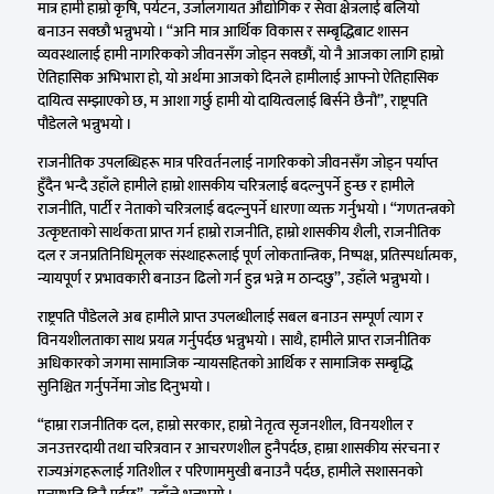
मात्र हामी हाम्रो कृषि, पर्यटन, उर्जालगायत औद्योगिक र सेवा क्षेत्रलाई बलियो
बनाउन सक्छौ भन्नुभयो । “अनि मात्र आर्थिक विकास र सम्बृद्धिबाट शासन
व्यवस्थालाई हामी नागरिकको जीवनसँग जोड्न सक्छौं, यो नै आजका लागि हाम्रो
ऐतिहासिक अभिभारा हो, यो अर्थमा आजको दिनले हामीलाई आफ्नो ऐतिहासिक
दायित्व सम्झाएको छ, म आशा गर्छु हामी यो दायित्वलाई बिर्सने छैनौ”, राष्ट्रपति
पौडेलले भन्नुभयो ।
राजनीतिक उपलब्धिहरू मात्र परिवर्तनलाई नागरिकको जीवनसँग जोड्न पर्याप्त
हुँदैन भन्दै उहाँले हामीले हाम्रो शासकीय चरित्रलाई बदल्नुपर्ने हुन्छ र हामीले
राजनीति, पार्टी र नेताको चरित्रलाई बदल्नुपर्ने धारणा व्यक्त गर्नुभयो । “गणतन्त्रको
उत्कृष्टताको सार्थकता प्राप्त गर्न हाम्रो राजनीति, हाम्रो शासकीय शैली, राजनीतिक
दल र जनप्रतिनिधिमूलक संस्थाहरूलाई पूर्ण लोकतान्त्रिक, निष्पक्ष, प्रतिस्पर्धात्मक,
न्यायपूर्ण र प्रभावकारी बनाउन ढिलो गर्न हुन्न भन्ने म ठान्दछु”, उहाँले भन्नुभयो ।
राष्ट्रपति पौडेलले अब हामीले प्राप्त उपलब्धीलाई सबल बनाउन सम्पूर्ण त्याग र
विनयशीलताका साथ प्रयत्न गर्नुपर्दछ भन्नुभयो । साथै, हामीले प्राप्त राजनीतिक
अधिकारको जगमा सामाजिक न्यायसहितको आर्थिक र सामाजिक सम्बृद्धि
सुनिश्चित गर्नुपर्नेमा जोड दिनुभयो ।
“हाम्रा राजनीतिक दल, हाम्रो सरकार, हाम्रो नेतृत्व सृजनशील, विनयशील र
जनउत्तरदायी तथा चरित्रवान र आचरणशील हुनैपर्दछ, हाम्रा शासकीय संरचना र
राज्यअंगहरूलाई गतिशील र परिणाममुखी बनाउनै पर्दछ, हामीले सशासनको