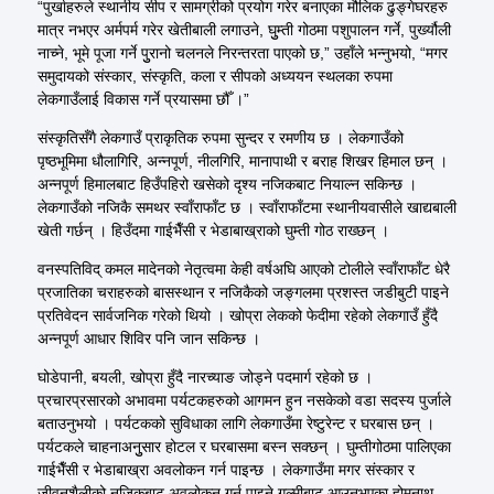
“पुर्खाहरुले स्थानीय सीप र सामग्रीको प्रयोग गरेर बनाएका मौलिक ढुङ्गेघरहरु
मात्र नभएर अर्मपर्म गरेर खेतीबाली लगाउने, घुुम्ती गोठमा पशुपालन गर्ने, पुर्ख्यौली
नाच्ने, भूमे पूजा गर्ने पुुरानो चलनले निरन्तरता पाएको छ,” उहाँले भन्नुभयो, “मगर
समुदायको संस्कार, संस्कृति, कला र सीपको अध्ययन स्थलका रुपमा
लेकगाउँलाई विकास गर्ने प्रयासमा छौँ ।”
संस्कृतिसँगै लेकगाउँ प्राकृतिक रुपमा सुन्दर र रमणीय छ । लेकगाउँको
पृष्ठभूमिमा धौलागिरि, अन्नपूर्ण, नीलगिरि, मानापाथी र बराह शिखर हिमाल छन् ।
अन्नपूर्ण हिमालबाट हिउँपहिरो खसेको दृश्य नजिकबाट नियाल्न सकिन्छ ।
लेकगाउँको नजिकै समथर स्वाँराफाँट छ । स्वाँराफाँटमा स्थानीयवासीले खाद्यबाली
खेती गर्छन् । हिउँदमा गाईभैँसी र भेडाबाख्राको घुम्ती गोठ राख्छन् ।
वनस्पतिविद् कमल मादेनको नेतृत्वमा केही वर्षअघि आएको टोलीले स्वाँराफाँट धेरै
प्रजातिका चराहरुको बासस्थान र नजिकैको जङ्गलमा प्रशस्त जडीबुटी पाइने
प्रतिवेदन सार्वजनिक गरेको थियो । खोप्रा लेकको फेदीमा रहेको लेकगाउँ हुँदै
अन्नपूर्ण आधार शिविर पनि जान सकिन्छ ।
घोडेपानी, बयली, खोप्रा हुँदै नारच्याङ जोड्ने पदमार्ग रहेको छ ।
प्रचारप्रसारको अभावमा पर्यटकहरुको आगमन हुन नसकेको वडा सदस्य पुर्जाले
बताउनुभयो । पर्यटकको सुविधाका लागि लेकगाउँमा रेष्टुरेन्ट र घरबास छन् ।
पर्यटकले चाहनाअनुुसार होटल र घरबासमा बस्न सक्छन् । घुम्तीगोठमा पालिएका
गाईभैँसी र भेडाबाख्रा अवलोकन गर्न पाइन्छ । लेकगाउँमा मगर संस्कार र
जीवनशैलीको नजिकबाट अवलोकन गर्न पाइने गुल्मीबाट आउनुभएका होमनाथ