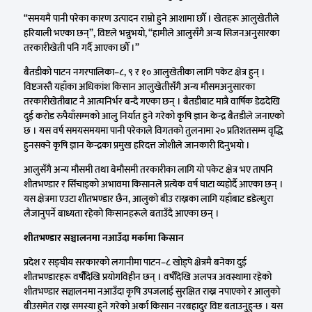
“समयमै पानी परेका कारण उत्पादन राम्रो हुने आशामा छौँ । खेतहरू आलुखेतीले
हरियाली भएका छन्”, विष्टले भन्नुभयो, “हामीले आलुसँगै अन्य सिजनअनुसारका
तरकारीखेती पनि गर्दै आएका छौँ ।”
बैतडीको पाटन नगरपालिका–८, ९ र १० आलुखेतीका लागि पकेट क्षेत्र हुन् ।
विष्टजस्तै यहाँका अधिकांश किसान आलुखेतीसँगै अन्य मौसमअनुसारका
तरकारीखेतीबाट नै आत्मनिर्भर बन्दै गएका छन् । बैतडीबाट मात्रै वार्षिक डेढदेखि
दुई करोड रुपैयाँसम्मको आलु निर्यात हुने गरेको कृषि ज्ञान केन्द्र बैतडीले जनाएको
छ । यस वर्ष समयसमयमा पानी परेकाले विगतको तुलनामा २० प्रतिशतसम्म वृद्धि
हुनसक्ने कृषि ज्ञान केन्द्रका प्रमुख हरिदत्त जोशीले जानकारी दिनुभयो ।
आलुसँगै अन्य मौसमी तथा बेमौसमी तरकारीका लागि यो पकेट क्षेत्र भए तापनि
शीतभण्डार र सिँचाइको अभावमा किसानले प्रत्येक वर्ष घाटा व्यहोर्दै आएका छन् ।
यस क्षेत्रमा एउटा शीतभण्डार छैन, आलुको बीउ राख्नका लागि यहाँबाट डडेल्धुरा
लैजानुपर्ने बाध्यता रहेको किसानहरूले बताउँदै आएका छन् ।
शीतभण्डार सञ्चालनमा नआउँदा मर्कामा किसान
प्रदेश र सङ्घीय सरकारको लगानीमा पाटन–८ खोड्पे क्षेत्रमै बनेका दुई
शीतभण्डारहरू वर्षौैँदेखि प्रयोगविहीन छन् । वर्षाैँदेखि अलपत्र अवस्थामा रहेको
शीतभण्डार सञ्चालनमा नआउँदा कृषि उपजलाई सुरक्षित राख्न नपाएको र आलुको
बीउसमेत राख्न समस्या हुने गरेको अर्का किसान नरबहादुर विष्ट बताउनुहुन्छ । यस