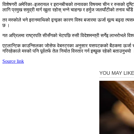
विशेषगरी अमेरिका
–
इजरायल र
इरानबीचको
तनावका विषयमा चीन र
रुसको
दृष्
लागि प्रमुख समुद्री मार्ग खुला रहोस् भन्ने चाहन्छ र
हर्मुज
जलघाँटीको
तनाव चाँडै 
तर मस्कोले भने इरानमाथिको द्वन्द्वका कारण विश्व बजारमा ऊर्जा मूल्य बढ्दा 
छ ।
गत अप्रिलमा राष्ट्रपति
सीसँगको
भेटपछि
रुसी
विदेशमन्त्री
सर्गेइ
लाभरोभले
विश्
एटलान्टिक
काउन्सिलका
जोसेफ
वेबस्टरका
अनुसार
यसपटकको
बैठकमा ऊर्जा 
गरिरहेकाले
मस्को पनि पूर्वतर्फ तेल निर्यात विस्तार गर्न इच्छुक रहेको बताउनुभयो
Source link