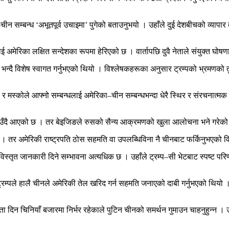
–
चीन सम्बन्ध ‘अभूतपूर्व उचाइमा’ पुगेको बताउनुभयो । उहाँले दुई देशबीचको व्यापार त
अमेरिका लक्षित सन्देशका रूपमा हेरिएको छ । वार्तापछि दुवै नेताले संयुक्त घोषणापत
त्र’ भन्दै विशेष स्वागत गर्नुभएको थियो । विश्लेषकहरूका अनुसार ट्रम्पको भ्रम
 र मस्कोले आफ्नो सम्बन्धलाई अमेरिका
–
चीन सम्बन्धभन्दा धेरै स्थिर र संरचनात्
ज उठाउँदै आएको छ । तर बेइजिङले रुसको सैन्य आक्रमणको खुला आलोचना भने गरेको
यो । तर अमेरिकी राष्ट्रपति ठोस सहमति वा उपलब्धिविना नै चीनबाट फर्किनुभएको 
 विस्तृत जानकारी दिने सम्भावना अत्यधिक छ । उहाँले ट्रम्प
–
सी भेटबाट स्पष्ट पर
्रम्पले
हालै चीनले अमेरिकी तेल खरिद गर्न सहमति जनाएको दाबी गर्नुभएको थियो 
ता दिन चिनियाँ बजारमा निर्भर रहेकाले पुटिन चीनको समर्थन गुमाउन चाहनुहुन्न ।