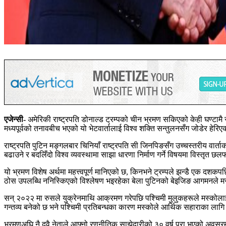
एजेन्सी-
अमेरिकी
राष्ट्रपति
डोनाल्ड
ट्रम्पको
चीन
भ्रमण
सकिएको
केही
घण्टामै
मध्यपूर्वको तनावबीच भएको यो भेटवार्तालाई विश्व शक्ति सन्तुलनसँग जोडेर हेरि
राष्ट्रपति पुटिन मङ्गलबार चिनियाँ राष्ट्रपति सी जिनपिङसँग उच्चस्तरीय वार्त
बढाउने र बदलिँदो विश्व व्यवस्थामा साझा धारणा निर्माण गर्ने विषयमा विस्तृत छल
यो भ्रमण विशेष अर्थमा महत्त्वपूर्ण मानिएको छ, किनभने ट्रम्पले झन्डै एक दशकप
ठोस उपलब्धि ननिस्किएको विश्लेषण भइरहेका बेला पुटिनको बेइजिङ आगमनले म
सन् २०२२ मा रुसले युक्रेनमाथि आक्रमण गरेपछि पश्चिमी मुलुकहरूले मस्कोला
गन्तव्य बनेको छ भने पश्चिमी प्रतिबन्धका कारण मस्कोले आर्थिक सहाराका लाग
भ्रमणअघि नै दुवै नेताले आफ्नो रणनीतिक साझेदारीको ३० वर्ष पूरा भएको अवसरमा