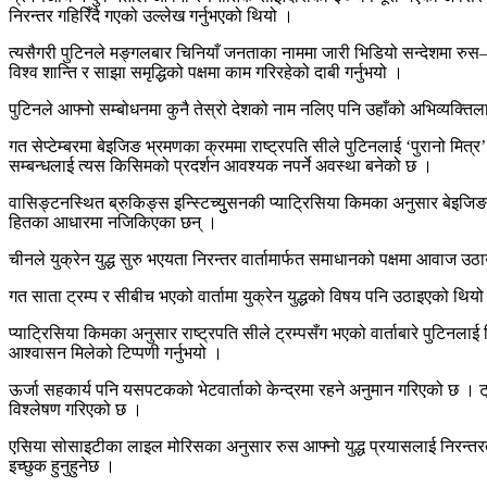
निरन्तर गहिरिँदै गएको उल्लेख गर्नुभएको थियो ।
त्यसैगरी पुटिनले मङ्गलबार चिनियाँ जनताका नाममा जारी भिडियो सन्देशमा रुस
विश्व शान्ति र साझा समृद्धिको पक्षमा काम गरिरहेको दाबी गर्नुभयो ।
पुटिनले आफ्नो सम्बोधनमा कुनै तेस्रो देशको नाम नलिए पनि उहाँको अभिव्यक्तिलाई 
गत सेप्टेम्बरमा बेइजिङ भ्रमणका क्रममा राष्ट्रपति सीले पुटिनलाई ‘पुरानो मि
सम्बन्धलाई त्यस किसिमको प्रदर्शन आवश्यक नपर्ने अवस्था बनेको छ ।
वासिङ्टनस्थित ब्रुकिङ्स इन्स्टिच्युुसनकी प्याट्रिसिया किमका अनुसार बेइजिङ
हितका आधारमा नजिकिएका छन् ।
चीनले युक्रेन युद्ध सुरु भएयता निरन्तर वार्तामार्फत समाधानको पक्षमा आवा
गत साता ट्रम्प र सीबीच भएको वार्तामा युक्रेन युद्धको विषय पनि उठाइएको थि
प्याट्रिसिया किमका अनुसार राष्ट्रपति सीले ट्रम्पसँग भएको वार्ताबारे पुटिनलाई
आश्वासन मिलेको टिप्पणी गर्नुभयो ।
ऊर्जा सहकार्य पनि
यसपटकको
भेटवार्ताको केन्द्रमा रहने अनुमान गरिएको छ ।
ट
विश्लेषण गरिएको छ ।
एसिया सोसाइटीका
लाइल
मोरिसका
अनुसार
रुस
आफ्नो युद्ध प्रयासलाई निरन्तर
इच्छुक हुनुहुनेछ ।