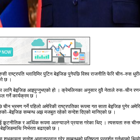
रुसी
राष्ट्रपति
भ्लादिमिर
पुटिन
बेइजिङ
पुगेपछि
विश्व
राजनीति
फेरि चीन
–
रुस धुरी
एको छ ।
ाका लागि बेइजिङ आइपुग्नुभएको हो । क्रेमलिनका अनुसार दुवै नेताले रुस
–
चीन रणनी
फल गर्ने कार्यक्रम छ ।
छि चीन भ्रमण गर्ने पहिलो अमेरिकी राष्ट्रपतिका रूपमा गत साता बेइजिङ पुगेर अमेर
स्को
–
बेइजिङ सम्बन्ध अझ मजबुत रहेको सन्देश दिएको मानिएको छ ।
ई कूटनीतिक र आर्थिक रूपमा अलग्याउने प्रयास गरेका थिए । त्यसयता रुस चीनमा 
ि बेइजिङमाथि निर्भरता बढाएको छ ।
 शुभकामना सन्देश आदानप्रदान गरेर सम्बन्धको घनिष्ठता प्रदर्शन गर्नुभएको थिय