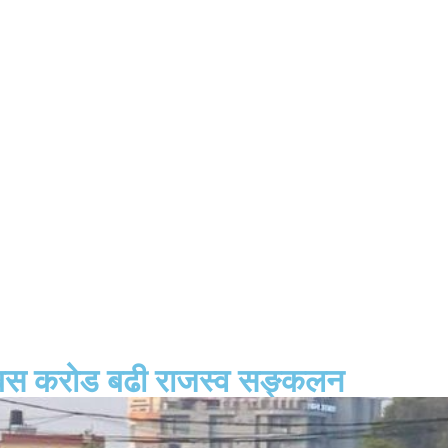
छब्बिस करोड बढी राजस्व सङ्कलन