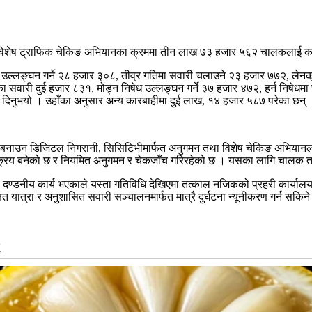
एको विशेष ट्राफिक चेकिङ अभियानका क्रममा तीन लाख ७३ हजार ५६२ चालकलाई क
 उल्लङ्घन गर्ने २८ हजार ३०८, तीव्र गतिमा सवारी चलाउने २३ हजार ७७२, लेनक्र
भएका सवारी दुई हजार ८३१, मोड्न निषेध उल्लङ्घन गर्ने ३७ हजार ४७२, हर्न न
दिनुभयो । उहाँका अनुसार अन्य कारबाहीमा दुई लाख, १४ हजार ५८७ परेका छन् 
त बनाउन डिजिटल निगरानी, सिसिटिभीमार्फत अनुगमन तथा विशेष चेकिङ अभियानलाई
 सक्रिय बनेको छ र नियमित अनुगमन र चेकजाँच गरिरहेको छ । यसका लागि चालक 
था दण्डनीय कार्य भएकाले यस्ता गतिविधि देखिएमा तत्काल नजिकको प्रहरी कार्य
 यात्रा र अनुशासित सवारी सञ्चालनमार्फत मात्रै दुर्घटना न्यूनीकरण गर्न सकिन