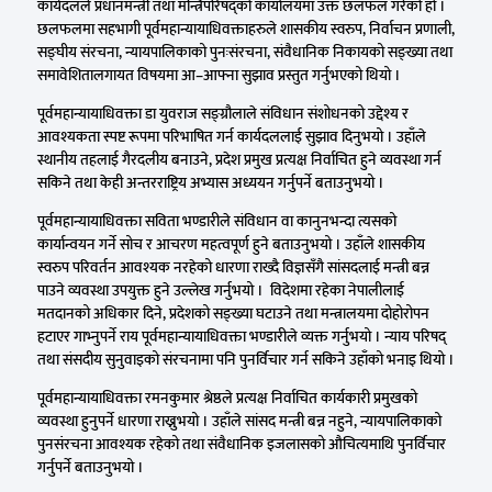
कार्यदलले प्रधानमन्त्री तथा मन्त्रिपरिषद्को कार्यालयमा उक्त छलफल गरेको हो ।
छलफलमा सहभागी पूर्वमहान्यायाधिवक्ताहरुले शासकीय स्वरुप, निर्वाचन प्रणाली,
सङ्घीय संरचना, न्यायपालिकाको पुनःसंरचना, संवैधानिक निकायको सङ्ख्या तथा
समावेशितालगायत विषयमा आ–आफ्ना सुझाव प्रस्तुत गर्नुभएको थियो ।
पूर्वमहान्यायाधिवक्ता डा युवराज सङ्ग्रौलाले संविधान संशोधनको उद्देश्य र
आवश्यकता स्पष्ट रूपमा परिभाषित गर्न कार्यदललाई सुझाव दिनुभयो । उहाँले
स्थानीय तहलाई गैरदलीय बनाउने, प्रदेश प्रमुख प्रत्यक्ष निर्वाचित हुने व्यवस्था गर्न
सकिने तथा केही अन्तरराष्ट्रिय अभ्यास अध्ययन गर्नुपर्ने बताउनुभयो ।
पूर्वमहान्यायाधिवक्ता सविता भण्डारीले संविधान वा कानुनभन्दा त्यसको
कार्यान्वयन गर्ने सोच र आचरण महत्वपूर्ण हुने बताउनुभयो । उहाँले शासकीय
स्वरुप परिवर्तन आवश्यक नरहेको धारणा राख्दै विज्ञसँगै सांसदलाई मन्त्री बन्न
पाउने व्यवस्था उपयुक्त हुने उल्लेख गर्नुभयो । विदेशमा रहेका नेपालीलाई
मतदानको अधिकार दिने, प्रदेशको सङ्ख्या घटाउने तथा मन्त्रालयमा दोहोरोपन
हटाएर गाभ्नुपर्ने राय पूर्वमहान्यायाधिवक्ता भण्डारीले व्यक्त गर्नुभयो । न्याय परिषद्
तथा संसदीय सुनुवाइको संरचनामा पनि पुनर्विचार गर्न सकिने उहाँको भनाइ थियो ।
पूर्वमहान्यायाधिवक्ता रमनकुमार श्रेष्ठले प्रत्यक्ष निर्वाचित कार्यकारी प्रमुखको
व्यवस्था हुनुपर्ने धारणा राख्नुभयो । उहाँले सांसद मन्त्री बन्न नहुने, न्यायपालिकाको
पुनसंंरचना आवश्यक रहेको तथा संवैधानिक इजलासको औचित्यमाथि पुनर्विचार
गर्नुपर्ने बताउनुभयो ।