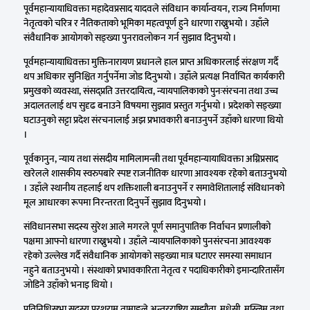
पूर्वमहान्यायाधिवक्ता महादेवप्रसाद यादवले संविधान कार्यान्वयन, राज्य निर्माणमा
नेतृत्वको चरित्र र नैतिकताको भूमिका महत्वपूर्ण हुने धारणा राख्नुभयो । उहाँले
संवैधानिक आयोगको सङ्ख्या पुनरावलोकन गर्न सुझाव दिनुभयो ।
पूर्वमहान्यायाधिवक्ता मुक्तिनारायण प्रधानले हाल प्राप्त अधिकारलाई संरक्षण गर्दै
थप अधिकार सुनिश्चित गर्नुपर्नेमा जोड दिनुभयो । उहाँले प्रत्यक्ष निर्वाचित कार्यकारी
प्रमुखको व्यवस्था, संसद्प्रति उत्तरदायित्व, न्यायपालिकाको पुनःसंरचना तथा उच्च
अदालतलाई थप सुदृढ बनाउने विषयमा सुझाव प्रस्तुत गर्नुभयो । प्रदेशको सङ्ख्या
घटाउनुको सट्टा प्रदेश संरचनालाई अझ प्रभावकारी बनाउनुपर्ने उहाँको धारणा थियो
।
पूर्वकानुन, न्याय तथा संसदीय मामिलामन्त्री तथा पूर्वमहान्यायाधिवक्ता अग्निप्रसाद
खरेलले शासकीय स्वरुपबारे स्पष्ट राजनीतिक धारणा आवश्यक रहेको बताउनुभयो
। उहाँले स्थानीय तहलाई थप शक्तिशाली बनाउनुपर्ने र समावेशितालाई संविधानको
मूल आधारका रूपमा निरन्तरता दिनुपर्ने सुझाव दिनुभयो ।
संविधानसभा सदस्य सुरेश आले मगरले पूर्ण समानुपातिक निर्वाचन प्रणालीको
पक्षमा आफ्नो धारणा राख्नुभयो । उहाँले न्यायपालिकाको पुनसंंरचना आवश्यक
रहेको उल्लेख गर्दै संवैधानिक आयोगको सङ्ख्या मात्र घटाएर समस्या समाधान
नहुने बताउनुभयो । संस्थाको प्रभावकारिता नेतृत्व र पदाधिकारीको इमान्दारितासँग
जोडिने उहाँको भनाइ थियो ।
प्रतिनिधिसभा सदस्य परशुराम तामाङले अन्तरराष्ट्रिय सम्झौता, मधेसी, मुस्लिम तथा