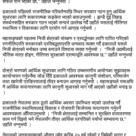
सफल पनि भएका छौँ,” उहाँले भन्नुभयो ।
ढकालले पछिल्लो राजनीतिक परिवर्तनपछि स्थिर सरकार गठन हुनु आर्थिक
सुधारका लागि सकारात्मक सङ्केत भएको बताउनुभयो । झन्डै दुई तिहाइ
समर्थनसहित सरकार गठन भएको सन्दर्भ उल्लेख गर्दै उहाँले यसलाई नीतिगत
स्थायित्व र विकासका लागि प्रयोग गर्न आग्रह गर्नुभयो ।
महासङ्घको पहलमा निजी क्षेत्रको संरक्षण र प्रवर्द्धनका लागि पारित गरिएको
रणनीतिप्रति सरकारको प्रतिबद्धताप्रति धन्यवाद व्यक्त गर्दै ढकालले यसले
निजी क्षेत्रको मनोबल उच्च बनाउने विश्वास व्यक्त गर्नुभयो । “निजी उद्यमीलाई
भौतिक मात्र होइन, नीतिगत सुरक्षाको प्रत्याभूति आवश्यक छ,” उहाँले भन्नुभयो
।
दोस्रो चरणको आर्थिक सुधारका लागि गठित उच्चस्तरीय आयोगका सुझावहरू
कार्यान्वयन गर्नुपर्नेमा जोड दिँदै ढकालले आवश्यक कानुनी संशोधन, परिमार्जन
तथा खारेजी प्रक्रियालाई तीव्र बनाउन आग्रह गर्नुभयो । महासङ्घले यसअघि
नै आर्थिक रूपान्तरणका लागि कानुनी सुधारको माग गर्दै आएको उहाँको भनाइ छ
।
ढकालले नेपालमा हाल ठूलो आर्थिक अवसर उपस्थित भएको उल्लेख गर्दै
राजनीतिक स्थायित्वलाई विकास र रोजगारी सिर्जनामा रूपान्तरण गर्नुपर्ने
आवश्यकता औँल्याउनुभयो । “निजी क्षेत्रलाई सम्मानित र सुरक्षित वातावरणमा
काम गर्न दिइयो भने नेपालसँग तीव्र आर्थिक प्रगतिको पर्याप्त सम्भावना छ,”
उहाँले भन्नुभयो ।
नेपालको जनसङ्ख्याको औसत उमेर करिब २५ वर्ष रहेको र छिमेकी भारत र