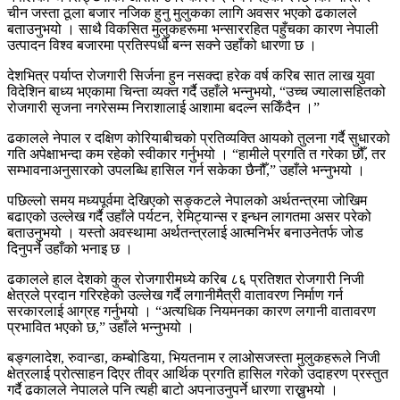
चीन जस्ता ठूला बजार नजिक हुनु मुलुकका लागि अवसर भएको ढकालले
बताउनुभयो । साथै विकसित मुलुकहरूमा भन्साररहित पहुँचका कारण नेपाली
उत्पादन विश्व बजारमा प्रतिस्पर्धी बन्न सक्ने उहाँको धारणा छ ।
देशभित्र पर्याप्त रोजगारी सिर्जना हुन नसक्दा हरेक वर्ष करिब सात लाख युवा
विदेशिन बाध्य भएकामा चिन्ता व्यक्त गर्दै उहाँले भन्नुभयो, “उच्च ज्यालासहितको
रोजगारी सृजना नगरेसम्म निराशालाई आशामा बदल्न सकिँदैन ।”
ढकालले नेपाल र दक्षिण कोरियाबीचको प्रतिव्यक्ति आयको तुलना गर्दै सुधारको
गति अपेक्षाभन्दा कम रहेको स्वीकार गर्नुभयो । “हामीले प्रगति त गरेका छौँ, तर
सम्भावनाअनुसारको उपलब्धि हासिल गर्न सकेका छैनौँ,” उहाँले भन्नुभयो ।
पछिल्लो समय मध्यपूर्वमा देखिएको सङ्कटले नेपालको अर्थतन्त्रमा जोखिम
बढाएको उल्लेख गर्दै उहाँले पर्यटन, रेमिट्यान्स र इन्धन लागतमा असर परेको
बताउनुभयो । यस्तो अवस्थामा अर्थतन्त्रलाई आत्मनिर्भर बनाउनेतर्फ जोड
दिनुपर्ने उहाँको भनाइ छ ।
ढकालले हाल देशको कुल रोजगारीमध्ये करिब ८६ प्रतिशत रोजगारी निजी
क्षेत्रले प्रदान गरिरहेको उल्लेख गर्दै लगानीमैत्री वातावरण निर्माण गर्न
सरकारलाई आग्रह गर्नुभयो । “अत्यधिक नियमनका कारण लगानी वातावरण
प्रभावित भएको छ,” उहाँले भन्नुभयो ।
बङ्गलादेश, रुवान्डा, कम्बोडिया, भियतनाम र लाओसजस्ता मुलुकहरूले निजी
क्षेत्रलाई प्रोत्साहन दिएर तीव्र आर्थिक प्रगति हासिल गरेको उदाहरण प्रस्तुत
गर्दै ढकालले नेपालले पनि त्यही बाटो अपनाउनुपर्ने धारणा राख्नुभयो ।