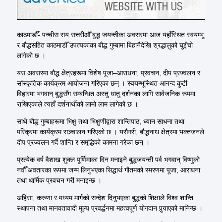
काठमाडौँ- पच्चीस सय सत्तरीऔँ बुद्ध जयन्तीका अवसरमा आज यहाँस्थित स्वयम्भू
र बौद्धसहित काठमाडौँ उपत्यकाका बौद्ध गुम्बामा बिहानैदेखि श्रद्धालुको घुइँचो
लागेको छ ।
यस अवसरमा बौद्ध क्षेत्रहरूमा विशेष पूजा–आराधना, प्रवचन, दीप प्रज्वलन र
सांस्कृतिक कार्यक्रम आयोजना गरिएका छन् । स्वयम्भूस्थित आनन्द कुटी
विहारमा भगवान् बुद्धसँग सम्बन्धित अस्तु धातु दर्शनका लागि सार्वजनिक रूपमा
राखिएकाले त्यहाँ दर्शनार्थीको लामो लाम लागेको छ ।
साथै बौद्ध गुम्बाहरूमा भिक्षु तथा भिक्षुणीद्वारा शान्तिपाठ, ध्यान साधना तथा
परिक्रमा कार्यक्रम सञ्चालन गरिएको छ । यसैगरी, बौद्धनाथ क्षेत्रमा भक्तजनले
दीप प्रज्वलन गर्दै शान्ति र समृद्धिको कामना गरेका छन् ।
प्रत्येक वर्ष वैशाख शुक्ल पूर्णिमाका दिन मनाइने बुद्धजयन्ती पर्व भगवान् विष्णुको
नवौँ अवतारका रूपमा जन्म लिनुभएका सिद्धार्थ गौतमको स्मरणमा पूजा, आराधना
तथा धार्मिक प्रवचन गरी मनाइन्छ ।
अहिंसा, करुणा र मध्यम मार्गको सन्देश दिनुभएका बुद्धको शिक्षाले विश्व शान्ति
स्थापना तथा मानवतावादी मूल्य प्रवर्द्धनमा महत्वपूर्ण योगदान पुर्‍याएको मानिन्छ ।