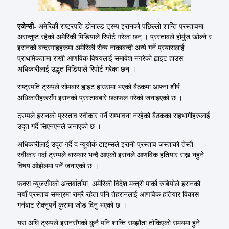
एजेन्सी-
अमेरिकी
राष्ट्रपति
डोनाल्ड
ट्रम्प
इरानको पछिल्लो शान्ति प्रस्तावमा
असन्तुष्ट रहेको अमेरिकी मिडियाले रिपोर्ट गरेका छन् । प्रस्तावले
होर्मुज
खोल्ने र
इरानको बन्दरगाहहरूमा अमेरिकी सैन्य नाकाबन्दी
अन्ये
गर्ने प्रयासलाई
प्राथमिकतामा राखी आणविक विषयलाई समावेश नगरेको
ह्वाइट
हाउस
अधिकारीलाई उद्धृत मिडियाले रिपोर्ट गरेका छन् ।
राष्ट्रपति
ट्रम्पले
सोमबार
ह्वाइट
हाउसमा
भएको बैठकमा आफ्ना शीर्ष
अधिकारीहरूसँग इरानको प्रस्तावबारे छलफल गरेको जनाइएको छ ।
ट्रम्पले
इरानको प्रस्ताव स्वीकार गर्ने सम्भावना नरहेको बैठकका
सहभागीहरुलाई
उदृत
गर्दै
सिएनएनले
जनाएको छ ।
अधिकारीलाई
उदृत
गर्दै द
न्यूयोर्क
टाइम्सले
इरानी
प्रस्ताव जस्ताको
तेस्तै
स्वीकार गर्दा
ट्रम्पले
बारम्बार भन्दै आएको इरानले आणविक हतियार राख्न नहुने
विषय ओझेलमा पर्ने जनाएको छ ।
फक्स
न्यूजसँगको
अन्तर्वार्तामा, अमेरिकी विदेश मन्त्री
मार्को
रुबियोले
इरानको
नयाँ प्रस्ताव समग्रमा राम्रै
रहेता
पनि तेहरानलाई आणविक हतियार विकास
गर्नबाट
रोक्नुपर्ने कुरामा जोड दिनु भएको छ ।
यस अघि
ट्रम्पले
इरानसँगको कुनै पनि शान्ति सम्झौता तोकिएको समयमा हुने