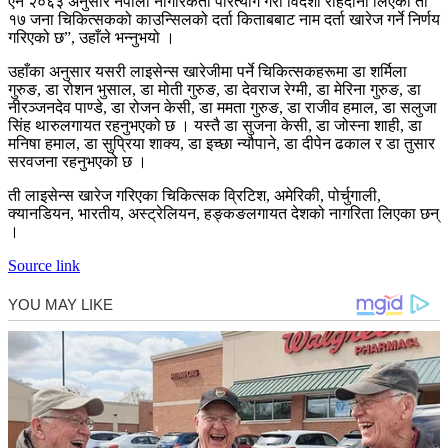
ऐन २०६३ अनुसार नेपाली नागरिकता परित्याग गरी विदेशी राहदानी लिएका ती
१७ जना चिकित्सकको काउन्सिलको दर्ता किताबबाट नाम दर्ता खारेज गर्ने निर्णय
गरिएको छ”, उहाँले भन्नुभयो ।
उहाँका अनुसार यसरी लाइसेन्स खारेजीमा पर्ने चिकित्सकहरूमा डा शर्मिला
गुरुङ, डा रोशन भुसाल, डा मोती गुरुङ, डा देवराज रेग्मी, डा मेरिना गुरुङ, डा
नीरञ्जनदेव पाण्डे, डा रोजन केसी, डा ममता गुरुङ, डा राजीव हमाल, डा सलुजा
सिंह थारुलगायत रहनुभएको छ । यस्तै डा सुजना केसी, डा जोस्ना शाही, डा
मनिषा हमाल, डा सुप्रिया शाक्य, डा इच्छा न्यौपाने, डा दीपेन ढकाल र डा तुसार
सरवजना रहनुभएको छ ।
ती लाइसेन्स खारेज गरिएका चिकित्सक व्रिटिश, अमेरिकी, पोर्चुगाली,
क्यानडियन, भारतीय, अस्ट्रेलियन, हङ्कङलगायत देशको नागरिता लिएका छन्
।
Source link