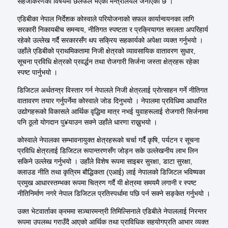
सहजीकरणका विषयमा छलफल भएको मन्त्रालयले जनाएको छ ।
एडिबीका नेपाल निर्देशक कोस्वाले परियोजनाको सफल कार्यान्वयनका लागि
सरकारी निकायबीच समन्वय, नीतिगत स्पष्टता र प्रक्रियागत सरलता अपरिहार्य
रहेको उल्लेख गर्दै सरकारसँग थप सक्रिय सहकार्यको अपेक्षा व्यक्त गर्नुभयो ।
उहाँले एडिबीको प्राथमिकतामा निजी क्षेत्रको व्यावसायिक वातावरण सुधार,
सूचना प्रविधि क्षेत्रको प्रवर्द्धन तथा रोजगारी सिर्जना जस्ता क्षेत्रहरू रहेका
स्पष्ट पार्नुभयो ।
डिजिटल अर्थतन्त्र विस्तार गर्न नेपालले निजी क्षेत्रलाई प्रोत्साहन गर्ने नीतिगत
वातावरण तयार गर्नुपर्नेमा कोस्वाले जोड दिनुभयो । नेपालमा प्रविधिमा आधारित
उद्योगहरूको विकासले आर्थिक वृद्धिमा मात्र नभई युवाहरूलाई रोजगारी सिर्जनामा
पनि ठूलो योगदान पु¥याउन सक्ने उहाँले धारणा राख्नुभयो ।
कोस्वाले नेपालका सम्भावनायुक्त क्षेत्रहरूको चर्चा गर्दै कृषि, पर्यटन र सूचना
प्रविधि क्षेत्रलाई डिजिटल रूपान्तरणसँग जोड्न सके उल्लेखनीय लाभ लिन
सकिने उल्लेख गर्नुभयो । उहाँले विशेष रूपमा साइबर सुरक्षा, डाटा सुरक्षा,
क्लाउड नीति तथा कृत्रिम बौद्धिकता (एआई) लाई नेपालको डिजिटल भविष्यका
प्रमुख आधारस्तम्भका रूपमा चित्रण गर्दै यी क्षेत्रमा समयमै लगानी र स्पष्ट
नीतिनिर्माण नगरे नेपाल डिजिटल प्रतिस्पर्धामा पछि पर्न सक्ने सङ्केत गर्नुभयो ।
उक्त भेटवार्ताका क्रममा सञ्चारमन्त्री तिमिल्सिनाले एडिबीले नेपाललाई निरन्तर
रूपमा उपलब्ध गराउँदै आएको आर्थिक तथा प्राविधिक सहयोगप्रति आभार व्यक्त