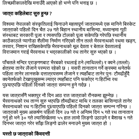
लिच्छवीकालदेखि मनाउँदै आएको हो भन्ने पनि भनाइ छ ।
जात्रा कहिलेबाट सुरु हुन्छ ?
विश्वमा नेपालको संस्कृतिलाई चिनाउने महत्वपूर्ण जात्रामध्ये एक मानिने बिस्केट
जात्राको पहिलो दिन चैत २७ गते बिहान स्थानीय बासिन्दा, मध्यान्हमा गुठी
संस्थाबट सरकारी पूजा र त्यसपछि टोलको पूजा सकेपछि गरेपछि स्थानीय
काठैकाठले प्यागोडा शैलीमा निर्माण गरिएको तीन तल्ले भैरवनाथको रथमा खड्ग,
तरवार, निशान राखिसकेपछि भैरवनाथको मूल देवता र बेताल देवतालाई
विराजमान गराई भैरवनाथ र भद्रकालीको रथ तानेर सुरु भएको छ ।
पाँचतले मन्दिर प्राङ्गणबाट भैरबको रथलाई ठने (माथिल्लो) र क्वने (तल्लो)
क्षेत्रमा तानेर लैजाने परम्परा रहेको छ । यसरी तानातान गर्ने क्रममा थनेतर्फ
पहिला तानेर लानसके दत्तात्रयसम्म लैजाने र त्यहाँबाट तानेर पुनः टौमढीहुँदै
क्वनेतर्फको टेखापुखुसम्म ल्याएर त्यहाँबाट पनि फर्काएर गःहिटीमा रथ
पु
¥
याएपछि पहिलो दिनको जात्रा सम्पन्न हुने गर्दछ ।
यस जात्रासँगै भक्तपुर नौ दिन आठ रात जात्राको रौनकमा झुम्नेछ ।
भैरवनाथको रथ तान्न सुरु भएपछि तौमढीबाट माथि र तलका बासिन्दाले तानेर
भैरवनाथको रथ गःहिटीमा पु
¥
याएपछि पहिलो दिनको जात्रा सम्पन्न गरिन्छ ।
जात्राको मुख्य आकर्षण पहिलो दिन २७ गते र अन्तिम दिन ५ गते रथ तानातान
गर्नु हो भने ३० गते ल्यासिंखेलमा ५५ हात लामो लिङ्गो उठाउने र बैशाख १ गते
दिनभर जात्रा गरेर साँझ लिङ्गो ढालेर मनाउने मुख्य जात्रा हो ।
यस्तो छ जात्राको किंवदन्ती