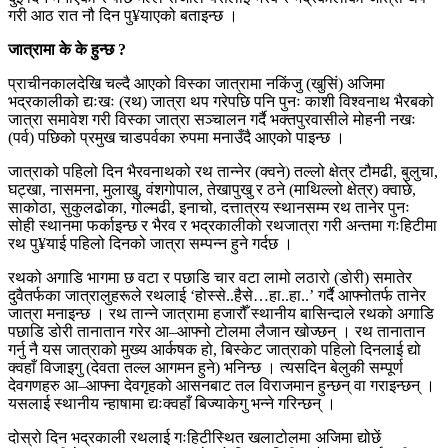
गरी आठ रात नौ दिन
पु
¥
याएको
बताइन्छ ।
जात्रामा के
के
हुन्छ ?
प्राचीनकालदेखि
चल्दै आएको
विस्का
जात्रामा
नकिंजु
(
खुसिं
) अजिमा
भद्रकालीको
द्यःखः
(रथ) जात्रा थप गरेपछि पनि पुनः काशी विश्वनाथ
भैरबको
जात्रा समावेश गरी
विस्का
जात्रा सञ्चालन गर्दै
भक्तपुरवासीले
मोहनी
नखः
(पर्व) पछिको प्रमुख चाडपर्वका
रुपमा
मनाउँदै आएको पाइन्छ ।
जात्राको पहिलो दिन भैरवनाथको रथ
तान्नेर
(
क्वने
) तल्लो क्षेत्र
टौमढी
,
बुलुचा
,
घट्खा
,
नासमना
,
मुलाखु
,
वंशगोपाल
,
तेखापुखु
र
ठने
(माथिल्लो क्षेत्र)
क्वाछे
,
साकोठा
,
सुकुलढोका
,
गोल्मढी
,
इनाचो
, दत्तात्रय स्थानसम्म रथ तानेर पुनः
सोही स्थानमा फर्काइन्छ र भैरव र भद्रकालीको
रथजात्रा
गरी अन्तमा
गःहिटीमा
रथ
पु
¥
याई
पहिलो दिनको जात्रा सम्पन्न हुने गर्दछ ।
रथको अगाडि भागमा छ वटा र पछाडि चार वटा लामो लठारो (डोरी) समातेर
दुवैतर्फका
जात्रालुहरूले
रथलाई ‘
होस्से
..
हैसे
…
हा..हा
..’ गर्दै आफ्नोतर्फ तानेर
जात्रा मनाइन्छ । रथ तान्ने जात्रामा
हजारौँ
स्थानीय बासिन्दाले रथको अगाडि
पछाडि डोरी तानातान गरेर आ
–
आफ्नो टोलमा
लैजान
खोज्छन् । रथ तानातान
गर्नु नै यस जात्राको मुख्य
आर्कषक
हो, बिस्केट जात्राको पहिलो दिनलाई द्यो
क्वहाँ
विजाइगु
(देवता
तल्ल
आगमन हुने) भनिन्छ ।
त्यसदिन
बेलुकी सम्पूर्ण
देवगणहरु
आ
–
आफ्ना देवगृहको आसनबाट तल विराजमान हुन्छन् वा गराइन्छन् ।
यसलाई स्थानीय
न्हाषामा
द्यःक्वहाँ
बिज्याकेगु
भन्ने गरिन्छन् ।
दोस्रो दिन भद्रकाली रथलाई
गःहिटीस्थित
खलाटोलमा
अजिमा
द्योछें