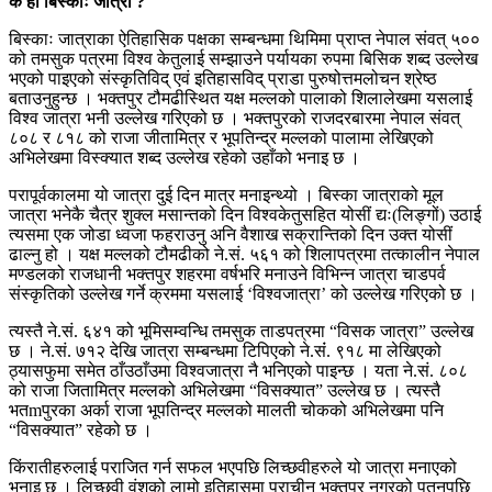
के हो
बिस्काः
जात्रा ?
बिस्काः
जात्राका ऐतिहासिक पक्षका सम्बन्धमा
थिमिमा
प्राप्त नेपाल संवत् ५००
को तमसुक पत्रमा विश्व केतुलाई सम्झाउने पर्यायका
रुपमा
बिसिक
शब्द उल्लेख
भएको पाइएको
संस्कृतिविद्
एवं
इतिहासविद्
प्राडा
पुरुषोत्तमलोचन
श्रेष्ठ
बताउनुहुन्छ । भक्तपुर
टौमढीस्थित
यक्ष मल्लको पालाको शिलालेखमा यसलाई
विश्व जात्रा भनी उल्लेख गरिएको छ । भक्तपुरको
राजदरबारमा
नेपाल संवत्
८०८ र ८१८ को राजा
जीतामित्र
र
भूपतिन्द्र
मल्लको पालामा लेखिएको
अभिलेखमा
विस्क्यात
शब्द उल्लेख रहेको
उहाँको
भनाइ छ ।
परापूर्वकालमा यो जात्रा दुई दिन मात्र मनाइन्थ्यो ।
बिस्का
जात्राको मूल
जात्रा
भनेकै
चैत्र शुक्ल मसान्तको दिन
विश्वकेतुसहित
योसीं
द्यः
(
लिङ्गों
) उठाई
त्यसमा एक जोडा ध्वजा फहराउनु अनि वैशाख
सक्रान्तिको
दिन उक्त
योसीं
ढाल्नु हो । यक्ष मल्लको
टौमढीको
ने.सं
. ५६१ को शिलापत्रमा तत्कालीन नेपाल
मण्डलको राजधानी भक्तपुर
शहरमा
वर्षभरि मनाउने विभिन्न जात्रा चाडपर्व
संस्कृतिको उल्लेख गर्ने क्रममा यसलाई ‘
विश्वजात्रा
’ को उल्लेख गरिएको छ ।
त्यस्तै
ने.सं
. ६४१ को
भूमिसम्वन्धि
तमसुक ताडपत्रमा “
विसक
जात्रा” उल्लेख
छ ।
ने.सं
. ७१२ देखि जात्रा सम्बन्धमा टिपिएको
ने
.
संं
. ९१८ मा लेखिएको
ठ्यासफुमा
समेत
ठाँउठाँउमा
विश्वजात्रा
नै भनिएको पाइन्छ । यता
ने.सं
. ८०८
को राजा
जितामित्र
मल्लको अभिलेखमा “
विसक्यात
”
उल्लेख
छ । त्यस्तै
भत
m
पुरका
अर्का राजा
भूपतिन्द्र
मल्लको मालती चोकको अभिलेखमा पनि
“
विसक्यात
” रहेको छ ।
किंरातीहरुलाई
पराजित गर्न सफल भएपछि
लिच्छवीहरुले
यो जात्रा मनाएको
भनाइ छ ।
लिच्छवी
वंशको लामो इतिहासमा प्राचीन भक्तपुर नगरको पतनपछि