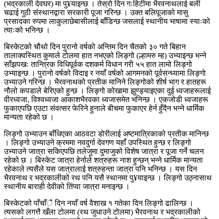
(भद्रकाली
देवघर
) मा
पु
¥
याइन्छ
। तेस्रो दिन
गःहिटीमा
भैरवनाथलाई बली
चढाई गुठी संस्थानद्वारा सरकारी पूजा गरिन्छ । उक्त
बलिपूजाको
मासु
प्रसादका
रुपमा
लाकुलाछेबासीलाई
बाँडिन्छ जसलाई स्थानीय भाषामा
स्याःको
त्याःको
भनिन्छ ।
बिस्केटको चौथो दिन पुरानो वर्षको अन्तिम दिन चैतको ३० गते बिहान
तालाक्वस्थित
कुमाले टोलमा हात नभएको लिङ्गो (
ल्हामरु
म्ह
) उभ्याइन्छ भन्ने
साँझपखः
तान्त्रिक विधिपूर्वक दशकर्म विधान गरी ५५ हात लामो लिङ्गो
उभ्याइन्छ । पुरानो वर्षको
विदाइ
र नयाँ वर्षको आगमनको
पूर्वसन्ध्यामा
लिङ्गो
उभ्याउने गरिन्छ । भैरवनाथको प्रतीक मानिने लिङ्गोको शीर्ष भाग र हातहरू
नौलो कपडाले बेरिएको हुन्छ । लिङ्गो कोखामा
झुण्ड्याइएका
दुई ध्वजाहरूलाई
वीरध्वजा
,
विश्वध्वजा
आकाशभैरवका
ध्वजासमेत भनिन्छ ।
एकजोडी
ध्वजाहरू
फुकाएपछि एउटा संवत्सर फेरिने हुनाले बीचमा फुकाएर हेर्न हुँदैन भन्ने धार्मिक
मान्यता रहेको छ ।
लिङ्गो उभ्याउन बाँधिएका आठवटा डोरीलाई
अष्टमात्रिकाको
प्रतीक मानिन्छ
। लिङ्गो उभ्याउने क्रममा
नवदुर्गा
देवगण यहाँ उपस्थित हुन्छ र लिङ्गो
उभ्याउने जात्रा सकिएपछि तलेजुमा
दुमाजुको
विशेष जात्रा र पूजा गर्ने चलन
रहेको छ । बिस्केट जात्रा हेर्नाले शत्रुहरू नाश हुन्छन् भन्ने धार्मिक मान्यता
रहेकाले त्यसैले यस जात्रालाई
शत्रुहन्ता
जात्रा पनि भनिन्छ । यस दिन
भैरवनाथ र भद्रकालीको रथ पनि यसै स्थानमा
पु
¥
याइन्छ
। लिङ्गो
उठ्नासाथ
स्थानीय
बाराही
देवीको
तिंप्वा
जात्रा मनाइन्छ ।
बिस्केटको
पाँचाँै
दिन नयाँ वर्ष वैशाख १ गतेका दिन लिङ्गो ढालिन्छ ।
त्यसको लगत्तै
खँला
टोलमा (रथ जुधाउने टोलमा) भैरवनाथ र भद्रकालीको