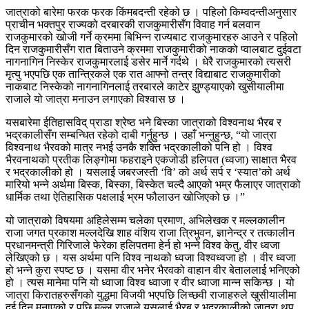
जात्राको बारेमा फरक फरक किंमबदन्ती रहेको छ । पहिलो किम्वदन्तीअनुसार
प्राचीन भक्तपुर राज्यको दरबारकी राजकुमारीसँग विवाह गर्न बलवान
राजकुमारको खोजी गर्ने क्रममा बिभिन्न राज्यबाट राजकुमारहरु आउने र पहिलो
दिन राजकुमारीसँग रात बिताउने क्रममा राजकुमारीको नाकको प्वालबाट दुईवटा
नागनागिन निस्केर राजकुमारलाई डसेर मार्ने गर्दथे । धेरै राजकुमारको त्यसरी
मृत्यु भएपछि एक तान्त्रिकले एक रात आफ्नो तन्त्र विद्याबाट राजकुमारीको
नाकबाट निस्केको नागनागिनलाई तरबारले काटेर झुण्ड्याएको खुसीयालीमा
राजाले यो जात्रा मनाउन लगाएको विश्वास छ ।
यसबारेमा ईतिहासविद् प्राडा श्रेष्ठ भने बिस्का जात्राको विश्वनाथ भैरब र
भद्रकालीसँग सम्बन्धित रहेको दाबी गर्नुहुन्छ । उहाँ भन्नुहुन्छ, “यो जात्रा
विश्वनाथ भैरवको मात्र नभई उनकै शक्ति भद्रकालीको पनि हो । विश्व
भैरवनाथको प्रतीक लिङ्गोमा फहराइने एकजोडी हलिपत (ध्वजा) साक्षात भैरव
र भद्रकालीको हो । यसलाई जबरजस्ती ‘वि’ को अर्थ सर्प र ‘स्यात’को अर्थ
मारियो भन्ने अर्थमा बिस्क, बिस्का, बिस्केत चल्दै आएको भम्र फैलाएर जात्राको
धार्मिक तथा ऐतिहासिक पक्षलाई भ्रम फौलाउन खोजिएको छ ।”
यो जात्राको विषयमा अहिलेसम्म चलेका प्रमाण,
अभिलेखक
र
मल्लकालीन
राजा जगत प्रकाश मल्लदेखि शाह
वंशिय
राजा त्रिभुवन, ज्ञानेन्द्र र तत्कालीन
प्रधानमन्त्री गिरिजाले फेरेका
हलिपतमा
हेर्न हो भन्ने विश्व केतु, वीर ध्वजा
लेखिएको छ । यस अर्थमा पनि विश्व नाथको ध्वजा
विश्वध्वजा
हो । वीर ध्वजा
हो भन्ने कुरा स्पष्ट छ । यसमा वीर भनेर भैरवको
वाहान
वीर बेताललाई भनिएको
हो । त्यस मानेमा पनि यो
ध्वाजा
विश्व
ध्वाजा
र वीर
ध्वाजा
मान्न सकिन्छ । यो
जात्रा
किरातहरुसँगको
युद्धमा विजयी भएपछि
लिच्छवी
राजाहरुले
खुसीयालीमा
दुई दिन मनाएको र पछि मल्ल राजाले यसलाई
भैरब
र भद्रकालीको जात्रा थप