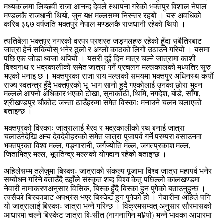
मध्यकालमा
लिच्छवी
राजा आनन्द देवले स्थापना गरेको
भक्तपुर
विशाल नेपाल
मण्डलकै राजधानी थियो, जुन यक्ष मल्लसम्म निरन्तर रहयो । यस अवधिको
करिब ३६७
वर्षजति
भक्तपुर नेपाल मण्डलकै राजधानी रहेको थियो ।
त्यतिबेला
भक्तपुर नगरको वरपर प्रशस्त
जङ्गलहरु
रहेको हुँदा सबैतिरबाट
जात्रा हेर्न सकियोस् भनेर ठूलो र अग्लो काठको
लिगों
उठाउने गरियो । यसमा
पछि एक जोडा ध्वजा थपियो । यसरी दुई दिन मात्र चल्ने जात्रामा काशी
विश्वनाथ र भद्रकालीको समेत जात्रा गर्ने प्रचलन
मल्लकालको
मध्यतिर
सुरु
भएको
भनाइ
छ ।
भक्तपुरका
राजा
राय
मल्लको
समयमा
भक्तपुर
अधिनस्थ
कयौं
राज्य
स्वतन्त्र
हुँदै
भक्तपुरको
भू
–
भाग
सानो
हुदै
गएकोलाई
उनका
छोरा
भुवन
मल्लले
आफ्नो
अधिकार
भएको
टोखा
,
सुनाकोठी
,
थिमि
,
नगदेश
,
बोडे
,
साँगा
,
श्रीखण्डपुर
चौकोट
जस्ता
ठाउँहरुमा
समेत
विस्काः
मनाउने
चलन
चलाएको
बताइन्छ
।
भक्तपुरको
विस्काः
जात्रालाई
भैरव
र
भद्रकालीको
रथ
बनाई
जात्रा
चलाउनेदेखि
अन्य
देवदेवीहरुको
समेत
जात्रा
पुजापर्व
गर्ने
परम्परा
बसाउनमा
भक्तपुरका
विश्व
मल्ल
,
गङ्गारानी
,
जर्गज्योति
मल्ल
,
जगतप्रकाश
मल्ल
,
जितामित्र
मल्ल
,
भूपतिन्द्र
मल्लको
योगदान
रहेको
बताइन्छ
।
अहिलेसम्म
तलेजुमा
बिस्काः
जात्राको
संकल्प
पूजामा
विश्व
जात्रा
महापर्व
भनेर
सम्बोधन
गरिने
बताउँदै
उहाँले
संस्कृत
शब्द
विश्व
केतु
पछिल्लो
कालखण्डमा
नेवारी नामाकरणअनुसार विसिक, बिस्क हुँदै बिस्का हुन पुगेको बताउनुहुन्छ ।
त्यसैको बिस्काबाट अपभ्रंस भएर बिस्केट हुन पुगेको हो । नेवारीमा अहिले पनि
यो जात्रालाई बिस्काः जात्रा भन्ने गरिन्छ । विक्रमसम्वत् अनुसार सौरमासको
आधारमा चल्ने बिस्केट जात्रा बिःसीत (नागनागिन म
¥
यो) भन्ने भावका आधारमा