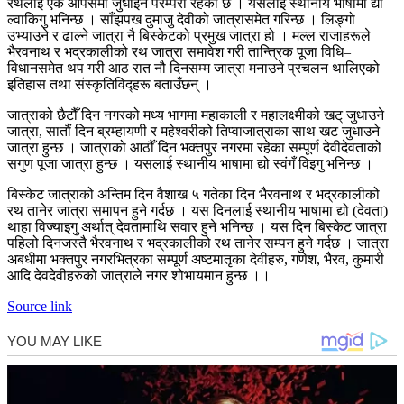
रथलाई एक आपसमा जुधाइने परम्परा रहेको छ । यसलाई स्थानीय भाषामा द्यो
ल्वाकिगु
भनिन्छ ।
साँझपख
दुमाजु
देवीको जात्रासमेत गरिन्छ । लिङ्गो
उभ्याउने र ढाल्ने जात्रा नै बिस्केटको प्रमुख जात्रा हो । मल्ल राजाहरूले
भैरवनाथ र भद्रकालीको रथ जात्रा समावेश गरी तान्त्रिक पूजा विधि
–
विधानसमेत थप गरी आठ रात नौ दिनसम्म जात्रा मनाउने प्रचलन थालिएको
इतिहास तथा
संस्कृतिविद्हरू
बताउँछन् ।
जात्राको
छैटौँ
दिन नगरको मध्य भागमा महाकाली र महालक्ष्मीको खट् जुधाउने
जात्रा, सातौं दिन
ब्रम्हायणी
र महेश्वरीको
तिप्वाजात्राका
साथ खट जुधाउने
जात्रा हुन्छ । जात्राको
आठौँ
दिन भक्तपुर नगरमा रहेका सम्पूर्ण
देवीदेवताको
सगुण पूजा जात्रा हुन्छ । यसलाई स्थानीय भाषामा द्यो
स्वंगँ
विइगु
भनिन्छ ।
बिस्केट जात्राको अन्तिम दिन वैशाख ५ गतेका दिन भैरवनाथ र भद्रकालीको
रथ तानेर जात्रा समापन हुने गर्दछ । यस दिनलाई स्थानीय भाषामा द्यो (देवता)
थाहा
विज्याइगु
अर्थात् देवतामाथि सवार हुने भनिन्छ । यस दिन बिस्केट जात्रा
पहिलो
दिनजस्तै
भैरवनाथ र भद्रकालीको रथ तानेर
सम्पन
हुने गर्दछ । जात्रा
अबधीमा
भक्तपुर नगरभित्रका सम्पूर्ण
अष्टमातृका
देवीहरु
, गणेश, भैरव, कुमारी
आदि
देवदेवीहरुको
जात्राले नगर शोभायमान हुन्छ ।।
Source link