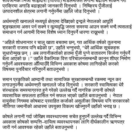
सार्वजनिक
–
निजी साझेदारी (पिपिपी) मोडलमार्फत लगानी बढाउन सकिने गरी
प्रक्रिया अगाडि बढाइएको जानकारी दिनुभयो । निष्क्रिय पुँजीलाई
उत्पादनशील क्षेत्रमा लगानी गर्नुपर्नेमा उहाँले जोड दिनुभयो ।
अर्थमन्त्री खनालले मध्यपूर्व क्षेत्रमा देखिएको द्वन्द्वले नेपालको आपूर्ति
शृङ्खलामा असर पर्न सक्ने र मूल्यवृद्धि जस्ता समस्या आउन सक्ने भन्दै त्यसलाई
समाधान गर्न आगामी दिनमा विशेष ध्यान दिनुपर्ने धारणा राख्नुभयो ।
“अहिले शोधनान्तर र चालु खाता बचतमा छन्, गत आर्थिक वर्षको तुलनामा
सरकारी राजस्व पनि बढेको छ”, उहाँले भन्नुभयो, “धेरै आर्थिक सूचकहरू
सुधारोन्मुख छन् । अब लगानीकर्ताको हातमा पुँजी पुग्ने वातावरण सिर्जना गर्नुपर्ने
बेला आएको छ ।” उहाँले वैकल्पिक वित्त परिचालनसम्बन्धी कानुन शीघ्र निर्माण
गर्नुपर्ने आवश्यकता औँल्याउँदै विभिन्न अवकाश कोषमा लागिरहेको करको
विषयमा पुनर्विचार गरिनुपर्ने बताउनुभयो ।
समान प्रकृतिको आम्दानी तथा सामाजिक सुरक्षासम्बन्धी रकममा न्यून कर
लगाउनुपर्नेमा अर्थमन्त्री खनालले जोड दिनुभयो । सरकारी स्वामित्वका धेरै
संस्थाहरू समस्याग्रस्त हुने गरेको उल्लेख गर्दै नागरिक लगानी कोषले
व्यवसायिक सफलता हासिल गर्न सफल भएको उहाँले बताउनुभयो । नेपाल
वायुसेवा निगममा कोषबाट प्रवाहित कर्जाको असुलीका विषयमा पनि सरकारको
नीतिगत जमानीको आधारमा उपयुक्त विकल्प खोज्नुपर्ने उहाँको भनाइ छ ।
कोषले लगानी गर्दा जोखिम व्यवस्थापनमा सचेत हुनुपर्ने उल्लेख गर्दै विभिन्न
अवकाश कोषको सम्पत्ति
–
दायित्व व्यवस्थापनका लागि दीर्घकालीन ऋणपत्र
जारी गर्न आवश्यक रहेको उहाँले बताउनुभयो ।