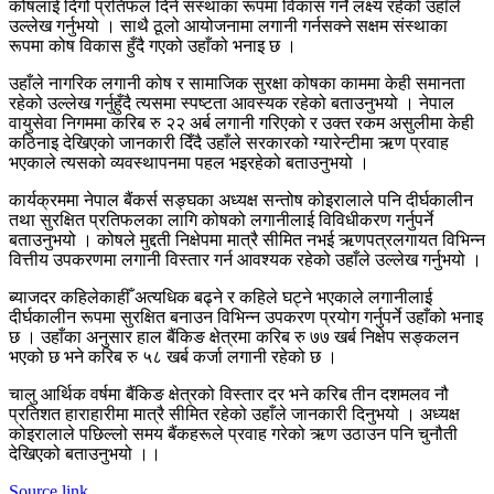
कोषलाई दिगो प्रतिफल दिने संस्थाका रूपमा विकास गर्ने लक्ष्य रहेको उहाँले
उल्लेख गर्नुभयो । साथै ठूलो आयोजनामा लगानी गर्नसक्ने सक्षम संस्थाका
रूपमा कोष विकास हुँदै गएको उहाँको भनाइ छ ।
उहाँले नागरिक लगानी कोष र सामाजिक सुरक्षा कोषका काममा केही समानता
रहेको उल्लेख गर्नुहुँदै त्यसमा स्पष्टता आवस्यक रहेको बताउनुभयो । नेपाल
वायुसेवा निगममा करिब रु २२ अर्ब लगानी गरिएको र उक्त रकम असुलीमा केही
कठिनाइ देखिएको जानकारी दिँदै उहाँले सरकारको ग्यारेन्टीमा ऋण प्रवाह
भएकाले त्यसको व्यवस्थापनमा पहल भइरहेको बताउनुभयो ।
कार्यक्रममा नेपाल बैंकर्स सङ्घका अध्यक्ष सन्तोष कोइरालाले पनि दीर्घकालीन
तथा सुरक्षित प्रतिफलका लागि कोषको लगानीलाई विविधीकरण गर्नुपर्ने
बताउनुभयो । कोषले मुद्दती निक्षेपमा मात्रै सीमित नभई ऋणपत्रलगायत विभिन्न
वित्तीय उपकरणमा लगानी विस्तार गर्न आवश्यक रहेको उहाँले उल्लेख गर्नुभयो ।
ब्याजदर कहिलेकाहीँ अत्यधिक बढ्ने र कहिले घट्ने भएकाले लगानीलाई
दीर्घकालीन रूपमा सुरक्षित बनाउन विभिन्न उपकरण प्रयोग गर्नुपर्ने उहाँको भनाइ
छ । उहाँका अनुसार हाल बैंकिङ क्षेत्रमा करिब रु ७७ खर्ब निक्षेप सङ्कलन
भएको छ भने करिब रु ५८ खर्ब कर्जा लगानी रहेको छ ।
चालु आर्थिक वर्षमा बैंकिङ क्षेत्रको विस्तार दर भने करिब तीन दशमलव नौ
प्रतिशत हाराहारीमा मात्रै सीमित रहेको उहाँले जानकारी दिनुभयो । अध्यक्ष
कोइरालाले पछिल्लो समय बैंकहरूले प्रवाह गरेको ऋण उठाउन पनि चुनौती
देखिएको बताउनुभयो ।।
Source link