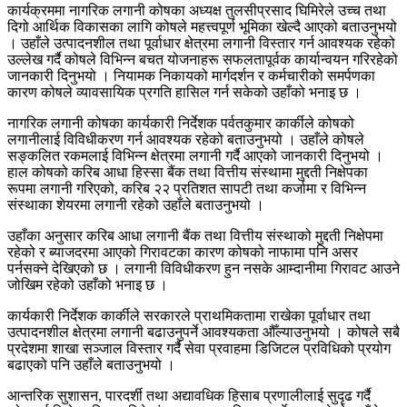
कार्यक्रममा नागरिक लगानी कोषका अध्यक्ष तुलसीप्रसाद घिमिरेले उच्च तथा
दिगो आर्थिक विकासका लागि कोषले महत्त्वपूर्ण भूमिका खेल्दै आएको बताउनुभयो
। उहाँले उत्पादनशील तथा पूर्वाधार क्षेत्रमा लगानी विस्तार गर्न आवश्यक रहेको
उल्लेख गर्दै कोषले विभिन्न बचत योजनाहरू सफलतापूर्वक कार्यान्वयन गरिरहेको
जानकारी दिनुभयो । नियामक निकायको मार्गदर्शन र कर्मचारीको समर्पणका
कारण कोषले व्यावसायिक प्रगति हासिल गर्न सकेको उहाँको भनाइ छ ।
नागरिक लगानी कोषका कार्यकारी निर्देशक पर्वतकुमार कार्कीले कोषको
लगानीलाई विविधीकरण गर्न आवश्यक रहेको बताउनुभयो । उहाँले कोषले
सङ्कलित रकमलाई विभिन्न क्षेत्रमा लगानी गर्दै आएको जानकारी दिनुभयो ।
हाल कोषको करिब आधा हिस्सा बैंक तथा वित्तीय संस्थामा मुद्दती निक्षेपका
रूपमा लगानी गरिएको, करिब २२ प्रतिशत सापटी तथा कर्जामा र विभिन्न
संस्थाका शेयरमा लगानी रहेको उहाँले बताउनुभयो ।
उहाँका अनुसार करिब आधा लगानी बैंक तथा वित्तीय संस्थाको मुद्दती निक्षेपमा
रहेको र ब्याजदरमा आएको गिरावटका कारण कोषको नाफामा पनि असर
पर्नसक्ने देखिएको छ । लगानी विविधीकरण हुन नसके आम्दानीमा गिरावट आउने
जोखिम रहेको उहाँको भनाइ छ ।
कार्यकारी निर्देशक कार्कीले सरकारले प्राथमिकतामा राखेका पूर्वाधार तथा
उत्पादनशील क्षेत्रमा लगानी बढाउनुपर्ने आवश्यकता औँल्याउनुभयो । कोषले सबै
प्रदेशमा शाखा सञ्जाल विस्तार गर्दै सेवा प्रवाहमा डिजिटल प्रविधिको प्रयोग
बढाएको पनि उहाँले बताउनुभयो ।
आन्तरिक सुशासन, पारदर्शी तथा अद्यावधिक हिसाब प्रणालीलाई सुदृढ गर्दै