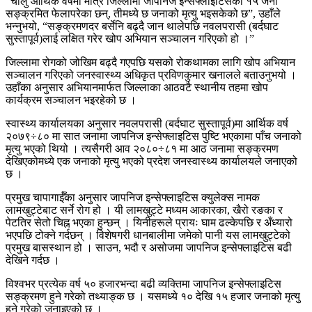
“चालु आर्थिक वर्षमा मात्र जिल्लामा जापनिज इन्सेफ्लाइटिसका १५ जना
सङ्क्रमित फेलापरेका छन्, तीमध्ये छ जनाको मृत्यु भइसकेको छ”, उहाँले
भन्नुभयो, “सङ्क्रमणदर बर्सेनि बढ्दै जान थालेपछि नवलपरासी (बर्दघाट
सुस्तापूर्व)लाई लक्षित गरेर खोप अभियान सञ्चालन गरिएको हो ।”
जिल्लामा रोगको जोखिम बढ्दै गएपछि यसको रोकथामका लागि खोप अभियान
सञ्चालन गरिएको जनस्वास्थ्य अधिकृत प्रविणकुमार खनालले बताउनुभयो ।
उहाँका अनुसार अभियानमार्फत जिल्लाका आठवटै स्थानीय तहमा खोप
कार्यक्रम सञ्चालन भइरहेको छ ।
स्वास्थ्य कार्यालयका अनुसार नवलपरासी (बर्दघाट सुस्तापूर्व)मा आर्थिक वर्ष
२०७९÷८० मा सात जनामा जापनिज इन्सेफ्लाइटिस पुष्टि भएकामा पाँच जनाको
मृत्यु भएको थियो । त्यसैगरी आव २०८०÷८१ मा आठ जनामा सङ्क्रमण
देखिएकोमध्ये एक जनाको मृत्यु भएको प्रदेश जनस्वास्थ्य कार्यालयले जनाएको
छ ।
प्रमुख चापागाईँका अनुसार जापनिज इन्सेफ्लाइटिस क्युलेक्स नामक
लामखुट्टेबाट सर्ने रोग हो । यी लामखुट्टे मध्यम आकारका, खैरो रङका र
पेटतिर सेतो चिह्न भएका हुन्छन् । यिनीहरूले प्रायः घाम ढल्केपछि र अँध्यारो
भएपछि टोक्ने गर्दछन् । विशेषगरी धानबालीमा जमेको पानी यस लामखुट्टेको
प्रमुख बासस्थान हो । साउन, भदौ र असोजमा जापनिज इन्सेफ्लाइटिस बढी
देखिने गर्दछ ।
विश्वभर प्रत्येक वर्ष ५० हजारभन्दा बढी व्यक्तिमा जापनिज इन्सेफ्लाइटिस
सङ्क्रमण हुने गरेको तथ्याङ्क छ । यसमध्ये १० देखि १५ हजार जनाको मृत्यु
हुने गरेको जनाइएको छ ।