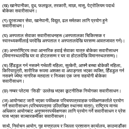
(ख) खानेपानीका, दुध, फलफूल, तरकारी, माछा, मासु, पेट्रोलियम पदार्थ
बोकेका सवारीसाधन।
(ग) दूरसञ्चार सेवा, खानेपानी, विद्युत, ढल मर्मतका लागि प्रयोग हुने
सवारीसाधन।
(घ) अस्पताल सेवाका सवारीसाधनहरू (अस्पतालका चिकित्सक र
स्वास्थ्यकर्मीलाई घरदेखि अस्पताल र अस्पतालदेखि घरसम्म आवतजावत गर्न)।
(ङ) अन्तर्राष्ट्रिय तथा आन्तरिक हवाई सेवाका यात्रु बोकेका सवारीसाधन
(विमानस्थलदेखि घर वा होटलसम्म र घर वा होटलदेखि विमानस्थलसम्म)।
(च) हिँडडुल गर्न नसक्ने गर्भवती महिला, सुत्केरी, आफ्नै बच्चा बोकेकी महिला,
किरियापुत्री, शारीरिक रूपमा अशक्त वा अपाङ्गता भएका व्यक्ति, हिँडडुल गर्न
नसक्ने ज्येष्ठ नागरिक मतदाता र निजका एक जना सहयोगी बोकेका
सवारीसाधन।
(छ) नम्बर प्लेटमा ‘सिडी’ उल्लेख भएका कूटनीतिक नियोगका सवारीसाधन।
(ज) आयोगबाट जारी भएका पर्यवेक्षक परिचयपत्रवाहक पर्यवेक्षणकर्ताले प्रयोग
गर्ने सवारीसाधन (परिचयपत्रमा उल्लिखित स्थानमा मात्र), राष्ट्रिय मानव
अधिकार आयोगबाट अनुगमनरपर्यवेक्षणका लागि प्रयोग गर्ने सवारीसाधन र प्रेस
पास भएका सञ्चारकर्मीका सवारीसाधन।
साथै, निर्वाचन आयोग, गृह मन्त्रालय र जिल्ला प्रशासन कार्यालय, काठमाडौंका