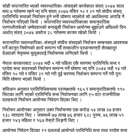
सोही रूपान्तरित भएको व्यवस्थापिका–संसद्को कार्यकाल संवत् २०७४ साल
माघ ७ गतेसम्म रहने भए पनि संवत् २०७४ मंसिर १० र २१ गते संघीय संसद्
प्रतिनिधि सभाको निर्वाचन हुने भनी घोषणा भएकोले सो अवधिभन्दा अगाडि नै
निर्वाचन गरिएको थियो । रूपान्तरित व्यवस्थापिकाका समानुपातिक
प्रणालीतर्फको उम्मेदवारको बन्दसूची निर्वाचन आयोगमा बुझाउने अघिल्लो दिन
अर्थात् संवत् २०७४ असोज २८ गतेसम्म कायम रहेको थियो ।
रूपान्तरित व्यवस्थापिका–संसद्ले संघीय संसद्को निर्वाचन सम्बन्धमा आवश्यक
पर्ने कानून निर्माणको कार्य सम्पन्न गर्दै तत्कालीन प्रधानमन्त्री शेरबहादुर
देउवाको नेतृत्वमा मुलुकलाई निर्वाचनमा लगिएको थियो ।
नेपाल सरकारबाट २०७४ भदौ ५ गते पहिला एकै चरणमा प्रतिनिधि सभा र
प्रदेश सभा सदस्यको निर्वाचन सम्पन्न गर्ने घोषणा भए पनि २०७४ भदौ १४ गते
मंसिर १० गते र मंसिर २१ गते गरी दुई चरणमा निर्वाचन सम्पन्न गर्ने गरी पुनः
मिति घोषणा भएको थियो ।
संविधान अनुसार प्रतिनिधिसभामा प्रत्यक्षतर्फ १६५ र समानुपातिकतर्फ ११०
सिटका लागि भएको प्रतिनिधि सभा निर्वाचनका लागि ९५ वटा राजनीतिक
दलहरूले निर्वाचन आयोगमा निवेदन दिएका थिए ।
निर्वाचन आयोगका अनुसार उक्त निर्वाचनमा एक करोड ५४ लाख २७ हजार
९३८ मतदाता थिए । जसमध्ये ७७ लाख ७६ हजार ६२८ पुरुष, ७६ लाख ५१
हजार १४३ महिला र १६७ तेस्रो लिङ्गी थिए ।
आयोगमा निवेदन दिएका ९१ दललाई आयोगले प्रतिनिधि सभा तथा प्रदेश सभा