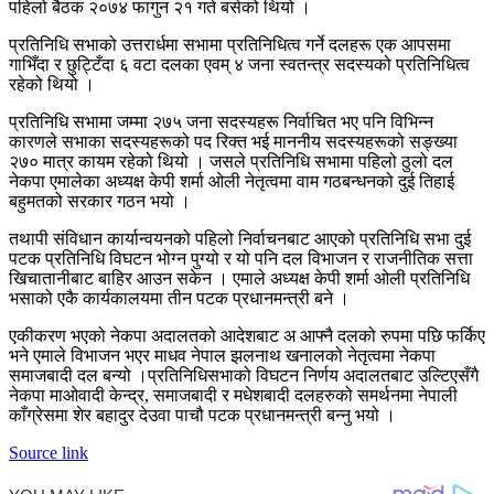
पहिलो बैठक २०७४ फागुन २१ गते बसेको थियो ।
प्रतिनिधि सभाको उत्तरार्धमा सभामा प्रतिनिधित्व गर्ने दलहरू एक आपसमा
गाभिँदा र छुट्टिँदा ६ वटा दलका एवम् ४ जना स्वतन्त्र सदस्यको प्रतिनिधित्व
रहेको थियो ।
प्रतिनिधि सभामा जम्मा २७५ जना सदस्यहरू निर्वाचित भए पनि विभिन्न
कारणले सभाका सदस्यहरूको पद रिक्त भई माननीय सदस्यहरूको सङ्ख्या
२७० मात्र कायम रहेको थियो । जसले प्रतिनिधि सभामा पहिलो ठुलो दल
नेकपा एमालेका अध्यक्ष केपी शर्मा ओली नेतृत्वमा वाम गठबन्धनको दुई तिहाई
बहुमतको सरकार गठन भयो ।
तथापी संविधान कार्यान्वयनको पहिलो निर्वाचनबाट आएको प्रतिनिधि सभा दुई
पटक प्रतिनिधि विघटन भोग्न पुग्यो र यो पनि दल विभाजन र राजनीतिक सत्ता
खिचातानीबाट बाहिर आउन सकेन । एमाले अध्यक्ष केपी शर्मा ओली प्रतिनिधि
भसाको एकै कार्यकालयमा तीन पटक प्रधानमन्त्री बने ।
एकीकरण भएको नेकपा अदालतको आदेशबाट अ आफ्नै दलको रुपमा पछि फर्किए
भने एमाले विभाजन भएर माधव नेपाल झलनाथ खनालको नेतृत्वमा नेकपा
समाजबादी दल बन्यो ।प्रतिनिधिसभाको विघटन निर्णय अदालतबाट उल्टिएसँगै
नेकपा माओवादी केन्द्र, समाजबादी र मधेशबादी दलहरुको समर्थनमा नेपाली
काँग्रेसमा शेर बहादुर देउवा पाचौ पटक प्रधानमन्त्री बन्नु भयो ।
Source link