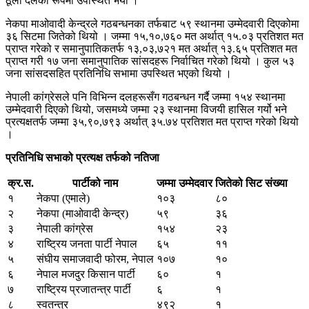
ठूलो दलका रूपमा उपस्थित भयो ।
नेकपा माओवादी केन्द्रले गठबन्धनका तर्फबाट ५९ स्थानमा उम्मेदवारी दिएकोमा
३६ सिटमा जितेको थियो । जम्मा १५,१०,७६० मत अर्थात् १५.०३ प्रतिशत मत
प्राप्त गरेको र समानुपातिकतर्फ १३,०३,७२१ मत अर्थात् १३.६५ प्रतिशत मत
प्राप्त गरी १७ जना समानुपातिक सांसदहरू निर्वाचित गरेको थियो । कुल ५३
जना सांसदसहित प्रतिनिधि सभामा उपस्थित भएको थियो ।
नेपाली कांग्रेसले पनि विभिन्न दलहरूसँग गठबन्धन गर्दै जम्मा १५४ स्थानमा
उम्मेदवारी दिएको थियो, जसमध्ये जम्मा २३ स्थानमा विजयी हासिल गर्यो भने
प्रत्यक्षतर्फ जम्मा ३५,९०,७९३ अर्थात् ३५.७४ प्रतिशत मत प्राप्त गरेको थियो
।
प्रतिनिधि सभाको प्रत्यक्ष तर्फको नतिजा
क्र.स.
पार्टीको नाम
जम्मा उम्मेदवार
जितेको सिट संख्या
१
नेकपा (एमाले)
१०३
८०
२
नेकपा (माओवादी केन्द्र)
५९
३६
३
नेपाली कांग्रेस
१५४
२३
४
राष्ट्रिय जनता पार्टी नेपाल
६५
११
५
संघीय समाजवादी फोरम, नेपाल
१०७
१०
६
नेपाल मजदुर किसान पार्टी
६०
१
७
राष्ट्रिय प्रजातन्त्र पार्टी
६
१
८
स्वतन्त्र
४९२
१