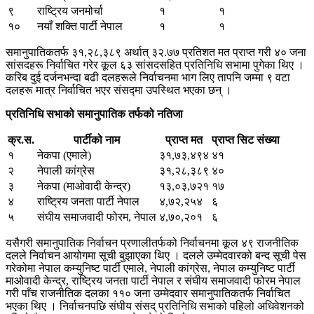
९
राष्ट्रिय जनमोर्चा
१
१
१०
नयाँ शक्ति पार्टी नेपाल
१
१
समानुपातिकतर्फ ३१,२८,३८९ अर्थात् ३२.७७ प्रतिशत मत प्राप्त गरी ४० जना
सांसदहरू निर्वाचित गरेर कूल ६३ सांसदसहित प्रतिनिधि सभामा पुगेका थिए ।
करिब दुई दर्जनभन्दा बढी दलहरूले निर्वाचनमा भाग लिए तापनि जम्मा ९ वटा
दलहरू मात्र निर्वाचित भएर संसद्मा उपस्थित भएका छन् ।
प्रतिनिधि सभाको समानुपातिक तर्फको नतिजा
क्र.स.
पार्टीको नाम
प्राप्त मत
प्राप्त सिट संख्या
१
नेकपा (एमाले)
३१,७३,४९४
४१
२
नेपाली कांग्रेस
३१,२८,३८९
४०
३
नेकपा (माओवादी केन्द्र)
१३,०३,७२१
१७
४
राष्ट्रिय जनता पार्टी नेपाल
४,७२,२५४
६
५
संघीय समाजवादी फोरम, नेपाल
४,७०,२०१
६
यसैगरी समानुपातिक निर्वाचन प्रणालीतर्फको निर्वाचनमा कूल ४९ राजनीतिक
दलले निर्वाचन आयोगमा सूची बुझाएका थिए । दलले उम्मेदवारको बन्द सूची पेस
गरेकोमा नेपाल कम्युनिष्ट पार्टी एमाले, नेपाली कांग्रेस, नेपाल कम्युनिष्ट पार्टी
माओवादी केन्द्र, राष्ट्रिय जनता पार्टी नेपाल र संघीय समाजवादी फोरम नेपाल
गरी पाँच राजनीतिक दलका ११० जना उम्मेदवार समानुपातिकतर्फ निर्वाचित
भएका थिए । निर्वाचनपछि संघीय संसद् प्रतिनिधि सभाको पहिलो अधिवेशनको