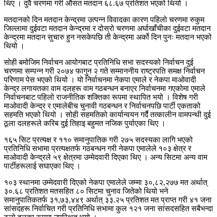
थिए । दुवै चरणमा गरी औसत मतदान ६८.६७ प्रतिशत भएको थियो ।
मतदानको दिन मतदान केन्द्रमा उत्पन्न विवादका कारण पहिलो चरणमा रुकुम
जिल्लामा दुईवटा मतदान केन्द्रमा र दोस्रो चरणमा अर्घाखाँचीका दुईवटा मतदान
केन्द्रमा मतदान सुचारु हुन नसकेपछि ती केन्द्रमा अर्को दिन पुनः मतदान भएको
थियो ।
सोही बमोजिम निर्वाचन आयोगबाट प्रतिनिधि सभा सदस्यको निर्वाचन दुई
चरणमा सम्पन्न गरी २०७४ फागुन २ गते सम्माननीय राष्ट्रपति समक्ष निर्वाचन
परिणाम पेस भएको थियो । यो निर्वाचनमा नेकपा एमाले र नेकपा माओवादी
केन्द्र लगायतका वाम दलहरू वाम गठबन्धन बनाएर निर्वाचनमा गएकोमा एमाले
निर्वाचनबाट पहिलो राजनीतिक शक्तिका रूपमा स्थापित भयो । विशेष गरी
माओवादी केन्द्र र एमालेबीच चुनावी गठबन्धन र निर्वाचनपछि पार्टी एकताको
सहमति भएको थियो । सोही सहमतिको कार्यान्वयन गर्दै तत्कालीन वामपन्थी दुई
ठूला दलहरूले करिब दुई तिहाइ बहुमत नजिक पुर्याएका थिए ।
१६५ सिट प्रत्यक्ष र ११० समानुपातिक गरी २७५ सदस्यका लागि भएको
प्रतिनिधि सभामा प्रत्यक्षतर्फ गठबन्धन गरी नेकपा एमालेले १०३ क्षेत्र र
माओवादी केन्द्रले ५९ क्षेत्रमा उम्मेदवारी दिएका थिए । अन्य सिटमा अन्य वाम
पार्टीहरूलाई सघाएका थिए ।
१०३ स्थानमा उम्मेदवारी दिएको नेकपा एमालेले जम्मा ३०,८२,२७७ मत अर्थात्
३०.६८ प्रतिशत मतसहित ८० सिटमा चुनाव जितेको थियो भने
समानुपातिकतर्फ ३१,७३,४४९ अर्थात् ३३.२५ प्रतिशत मत प्राप्त गरी ४१ जना
सांसदहरू निर्वाचित गरी प्रतिनिधि सभामा कुल १२१ जना सांसदसहित सबैभन्दा