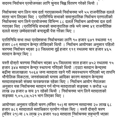
सदस्य निर्वाचन प्रयोजनका लागि चुनाव चिह्न वितरण गरेको थियो ।
निर्वाचनमा भाग लिन नाम दर्ता गराएकामध्ये निर्वाचनमा भने ५५ राजनीतिक दलले
मात्र भाग लिएका थिए । प्रतिनिधि सभाको समानुपातिक निर्वाचन प्रणालीको
निर्वाचनमा भाग लिने प्रयोजनमा विभिन्न ८८ दलले निर्वाचन आयोगमा दल दर्ता
गराएका थिए ।प्रतिनिधि सभाको समानुपातिक तर्फ भने जम्मा ४९ राजनीतिक
दलले मात्र उम्मेदवारको बन्दसूची पेस गरेका थिए ।
प्रतिनिधि सभा तथा प्रदेशसभा निर्वाचनका लागि १० हजार ६७१ स्थलमा १९
हजार ८०९ मतदान केन्द्र तोकिएको थियो । निर्वाचन आयोगका अनुसार पहिलो
चरणमा निर्वाचन भएका ३२ जिल्लामा दुई हजार ९१९ स्थलमा चार हजार ४६५
मतदान केन्द्र थिए ।
यस्तै दोस्रो चरणमा निर्वाचन भएका ४५ जिल्लामा सात हजार ७५२ स्थलमा १५
हजार ३४४ मतदान केन्द्र स्थापना गरिएको थियो ।एउटा मतदान केन्द्रमा
बढीमा सालाखाला १०६४ जना मतदाता रहने गरी व्यवस्थापन गरिएको भए तापनि
भौगोलिक विकटता, जनसंख्याको घनत्व आदिका कारण मतदान केन्द्रमा
मतदाताहरूको संख्या फरकफरक रहेका थिए । निर्वाचन आयोग नेपालका
अनुसार यस निर्वाचनमा मतदान गर्न योग्य मतदाताको सङ्ख्या १ करोड ५४
लाख २७ हजार ७ सय ३१ रहेको थियो । निर्वाचनमा भाग लिने मतदाताको
सङ्ख्या १,०५,८७,५२१ भाग लिएका थिए ।
आयोगका अनुसार पहिलो चरण (मंसिर १०) मा सम्पन्न मतदानमा २० लाख ६८
हजार ७८९ मतदाताले मताधिकार प्रयोग गरेका थिए । यस्तै दोस्रो चरण
(मंसिर २१) मा ८५ लाख २५ हजार १७३ मतदाता निर्वाचनमा सहभागी भएका