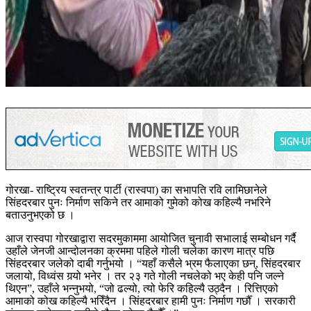
गोरखा- राष्ट्रिय स्वतन्त्र पार्टी (रास्वपा) का सभापति रवि लामिछानेले
सिंहदरबार पुनः निर्माण सकिने तर आमाको गुमेको कोख कहिल्यै नभरिने
बताउनुभएको छ ।
आज रास्वपा गोरखाद्वारा सदरमुकाममा आयोजित चुनावी सभालाई सम्बोधन गर्दै
उहाँले जेनजी आन्दोलनका क्रममा पहिले गोली चलेका कारण मात्र पछि
सिंहदरबार जलेको दाबी गर्नुभयो । “यहाँ कसैले भ्रम फैलाएका छन्, सिंहदरबार
जलायो, विध्वंस गर्‍यो भनेर । तर २३ गते गोली नचलेको भए केही पनि जल्ने
थिएन”, उहाँले भन्नुभयो, “जो ढल्यो, त्यो फेरि कहिल्यै उठ्दैन । रित्तिएको
आमाको कोख कहिल्यै भरिँदैन । सिंहदरबार हामी पुनः निर्माण गर्छौँ । सरकारी