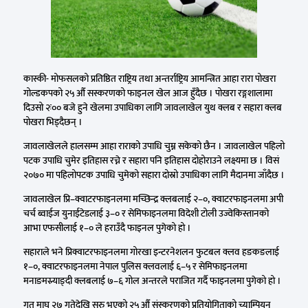
कास्की- मोफसलको प्रतिष्ठित राष्ट्रिय तथा अन्तर्राष्ट्रिय आमन्त्रित आहा रारा पोखरा
गोल्डकपको २५ औँ सस्करणको फाइनल खेल आज हुँदैछ । पोखरा रङ्गशालामा
दिउसो २ः०० बजे हुने खेलमा उपाधिका लागि जावलाखेल युथ क्लब र सहारा क्लब
पोखरा भिड्दैछन् ।
जावलाखेलले हालसम्म आहा राराको उपाधि चुम्न सकेको छैन । जावलाखेल पहिलो
पटक उपाधि चुमेर इतिहास रच्ने र सहारा पनि इतिहास दोहोराउने लक्ष्यमा छ । विसं
२०७० मा पहिलोपटक उपाधि चुमेको सहारा दोस्रो उपाधिका लागि मैदानमा जाँदैछ ।
जावलाखेल प्रि–क्वाटरफाइनलमा मच्छिन्द्र क्लबलाई २–०, क्वाटरफाइनलमा अपी
चर्च ब्वाईज युनाईटेडलाई ३–० र सेमिफाइनलमा विदेशी टोली उज्वेकिस्तानको
आभा एफसीलाई १–० ले हराउँदै फाइनल पुगेको हो ।
सहाराले भने प्रिक्वाटरफाइनलमा गोरखा इन्टरनेशलन फुटबल क्लव हङकङलाई
१–०, क्वाटरफाइनलमा नेपाल पुलिस क्लवलाई ६–५ र सेमिफाइनलमा
मनाङमस्र्याङ्दी क्लबलाई ७–६ गोल अन्तरले पराजित गर्दै फाइनलमा पुगेको हो ।
गत माघ २७ गतेदेखि सुरु भएको २५ औँ संस्करणको प्रतियोगिताको च्याम्पियन