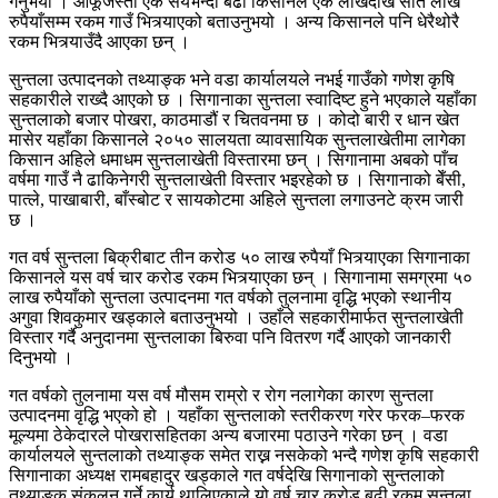
गर्नुभयो । आफूजस्ता एक सयभन्दा बढी किसानले एक लाखदेखि सात लाख
रुपैयाँसम्म रकम गाउँ भित्र्याएको बताउनुभयो । अन्य किसानले पनि धेरैथोरै
रकम भित्र्याउँदै आएका छन् ।
सुन्तला उत्पादनको तथ्याङ्क भने वडा कार्यालयले नभई गाउँको गणेश कृषि
सहकारीले राख्दै आएको छ । सिगानाका सुन्तला स्वादिष्ट हुने भएकाले यहाँका
सुन्तलाको बजार पोखरा, काठमाडौं र चितवनमा छ । कोदो बारी र धान खेत
मासेर यहाँका किसानले २०५० सालयता व्यावसायिक सुन्तलाखेतीमा लागेका
किसान अहिले धमाधम सुन्तलाखेती विस्तारमा छन् । सिगानामा अबको पाँच
वर्षमा गाउँ नै ढाकिनेगरी सुन्तलाखेती विस्तार भइरहेको छ । सिगानाको बेँसी,
पात्ले, पाखाबारी, बाँस्बोट र सायकोटमा अहिले सुन्तला लगाउनटे क्रम जारी
छ ।
गत वर्ष सुन्तला बिक्रीबाट तीन करोड ५० लाख रुपैयाँ भित्र्याएका सिगानाका
किसानले यस वर्ष चार करोड रकम भित्र्याएका छन् । सिगानामा समग्रमा ५०
लाख रुपैयाँको सुन्तला उत्पादनमा गत वर्षको तुलनामा वृद्धि भएको स्थानीय
अगुवा शिवकुमार खड्काले बताउनुभयो । उहाँले सहकारीमार्फत सुन्तलाखेती
विस्तार गर्दै अनुदानमा सुन्तलाका बिरुवा पनि वितरण गर्दै आएको जानकारी
दिनुभयो ।
गत वर्षको तुलनामा यस वर्ष मौसम राम्रो र रोग नलागेका कारण सुन्तला
उत्पादनमा वृद्धि भएको हो । यहाँका सुन्तलाको स्तरीकरण गरेर फरक–फरक
मूल्यमा ठेकेदारले पोखरासहितका अन्य बजारमा पठाउने गरेका छन् । वडा
कार्यालयले सुन्तलाको तथ्याङ्क समेत राख्न नसकेको भन्दै गणेश कृषि सहकारी
सिगानाका अध्यक्ष रामबहादुर खड्काले गत वर्षदेखि सिगानाको सुन्तलाको
तथ्याङ्क संकलन गर्ने कार्य थालिएकाले यो वर्ष चार करोड बढी रकम सुन्तला