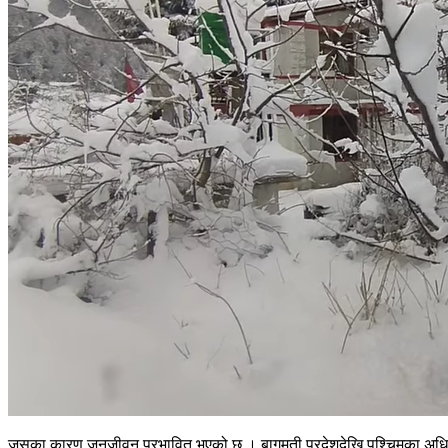
जसका कारण जनजीवन प्रभावित भएको छ । बागमती प्रदेशदेखि पश्चिमका अधिकां