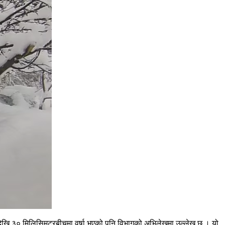
 देखि ३० मिलिसिमटरबीचमा वर्षा भएको पनि विभागको अभिलेखमा उल्लेख छ । यो