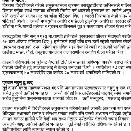
कहाँ के भेटिए ?
विगतमा विदेशीहरुले गरेको अनुसन्धानका क्रममा बराखुट्टीबाट कर्भिनसले पालि
विनाश गर्नुका साथै माटाका भाँडाको निर्माण गर्न थालेको हुनसक्ने डा. शर्माले
पनि खस्रोपन भएका माटाका भाँडा भेटिएका थिए । त्यस्तै गिधन्यामा केही समयअघ
भेटिएको थियो । त्यस्तै मध्ययुगीन अवधि र पछिल्लो ढुङ्गेयुग अवधिका प्रस्तर औजा
डाँडोमा पनि र्‍याण्डी हलैण्ड र गुडरन कार्विनसले पूर्व र मध्यपाषाण औजार फेल
बराखुट्टीमा पनि सन् १९९३ मा र्‍याण्डी हलैण्डले प्रस्तरका औजार भेटाएको प्
१७ वटा औजार भेटिएका थिए । हलैण्डले त्यहाँ पाँच वटा ठाउँ रहेको उल्लेख गरेकी 
उपत्यका तलाउको रुपमा रहेको प्रमाणित भइसकेकाले त्यही तलाउको पानीको छालले
ठाउँबाट माछा, गोही, कछुवालगायतका जलप्राणीका अवशेष फेला परेका थिए ।
दाङको दक्षिणतर्फका चुरेबाट वेष्टको टोलीले माछाका अश्मिभूत अवशेष प्राप्त
वेष्टको टोलीले तुई उपत्यकालाई नै केन्द्र बनाएको थियो । त्यतिबेला १७ वटा 
शृङ्खलालाई ४० लाखदेखि एक करोड २० लाख वर्ष अगाडिको मानिएको छ ।
प्रचार नहुनु दुःखद्
तुई दाङमै यस्ता महत्वकास्थल भए पनि जनमानसमा प्रचारप्रसार नहुनु दुःखद् भ
सचेत हुनुपर्ने उहाँको भनाइ छ । त्यस्तै एतिहासिक ठाउँहरुलाई पाठ्यक्रममा समा
सचेत हुनुपर्नेमा अनुसन्धानकर्ता थारुको जोड छ । उहाँ भन्नुहुन्छ, “यसलाई संर
दाङमा यसअघि नै विदेशीहरुले अनुसन्धान गरिसकेकाले त्यसकै आधारमा थप अध्यय
भेटिएका स्थानको छनोट र संरक्षण गर्नका लागि पनि यस्तो अध्ययन गरिएको उहाँक
आधार बनाएर हामीले पनि केही थप तथ्य भेटाएर पर्यटकीय क्षेत्रको रुपमा विकास
त्यसतर्फ आफू लागेको उहाँको भनाइ छ । तुई बबई नदीदेखि दक्षिणतर्फ रहेको छ । 
खेतीपातीका लागि उपयुक्त स्थान रहेको छ ।