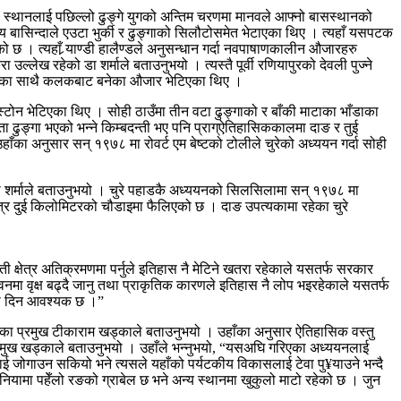
ी स्थानलाई पछिल्लो ढुङ्गे युगको अन्तिम चरणमा मानवले आफ्नो बासस्थानको
नीय बासिन्दाले एउटा भुर्की र ढुङ्गाको सिलौटोसमेत भेटाएका थिए । त्यहाँ यसपटक
 । त्यहाँ र्‍याण्डी हालैण्डले अनुसन्धान गर्दा नवपाषाणकालीन औजारहरु
ल्लेख रहेको डा शर्माले बताउनुभयो । त्यस्तै पूर्वी रणियापुरको देवली पुज्ने
 छेड्नेका साथै कलकबाट बनेका औजार भेटिएका थिए ।
स्टोन भेटिएका थिए । सोही ठाउँमा तीन वटा ढुङ्गाको र बाँकी माटाका भाँडाका
्ता ढुङ्गा भएको भन्ने किम्बदन्ती भए पनि प्राग्ऐतिहासिककालमा दाङ र तुई
का अनुसार सन् १९७८ मा रोवर्ट एम बेष्टको टोलीले चुरेको अध्ययन गर्दा सोही
 डा शर्माले बताउनुभयो । चुरे पहाडकै अध्ययनको सिलसिलामा सन् १९७८ मा
षेत्र दुई किलोमिटरको चौडाइमा फैलिएको छ । दाङ उपत्यकामा रहेका चुरे
क्षेत्र अतिक्रमणमा पर्नुले इतिहास नै मेटिने खतरा रहेकाले यसतर्फ सरकार
 वनमा वृक्ष बढ्दै जानु तथा प्राकृतिक कारणले इतिहास नै लोप भइरहेकाले यसतर्फ
चासो दिन आवश्यक छ ।”
ाका प्रमुख टीकाराम खड्काले बताउनुभयो । उहाँका अनुसार ऐतिहासिक वस्तु
रप्रमुख खड्काले बताउनुभयो । उहाँले भन्नुभयो, “यसअघि गरिएका अध्ययनलाई
ाई जोगाउन सकियो भने त्यसले यहाँको पर्यटकीय विकासलाई टेवा पु¥याउने भन्दै
नियामा पहेँलो रङको ग्राबेल छ भने अन्य स्थानमा खुकुलो माटो रहेको छ । जुन