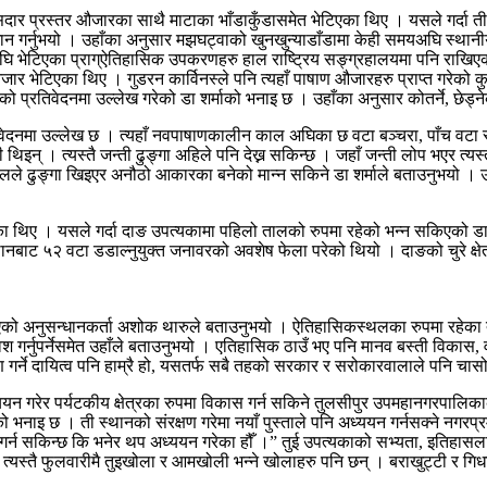
सदार प्रस्तर औजारका साथै माटाका भाँडाकुँडासमेत भेटिएका थिए । यसले गर्दा त
 अनुमान गर्नुभयो । उहाँका अनुसार मझघट्वाको खुनखुन्याडाँडामा केही समयअघि स्था
ि भेटिएका प्राग्ऐतिहासिक उपकरणहरु हाल राष्ट्रिय सङ्ग्रहालयमा पनि राखिएको छ
र भेटिएका थिए । गुडरन कार्विनस्ले पनि त्यहाँ पाषाण औजारहरु प्राप्त गरेको कुरा उ
ा पारेको प्रतिवेदनमा उल्लेख गरेको डा शर्माको भनाइ छ । उहाँका अनुसार कोतर्ने,
रतिवेदनमा उल्लेख छ । त्यहाँ नवपाषाणकालीन काल अघिका छ वटा बञ्चरा, पाँच वटा 
थिइन् । त्यस्तै जन्ती ढुङ्गा अहिले पनि देख्न सकिन्छ । जहाँ जन्ती लोप भएर त्यस
 ढुङ्गा खिइएर अनौठो आकारका बनेको मान्न सकिने डा शर्माले बताउनुभयो । उहाँ
 गरेका थिए । यसले गर्दा दाङ उपत्यकामा पहिलो तालको रुपमा रहेको भन्न सकिएको
स्थानबाट ५२ वटा डडाल्नुयुक्त जनावरको अवशेष फेला परेको थियो । दाङको चुरे क्
एको अनुसन्धानकर्ता अशोक थारुले बताउनुभयो । ऐतिहासिकस्थलका रुपमा रहेका ती 
वेश गर्नुपर्नेसमेत उहाँले बताउनुभयो । एतिहासिक ठाउँ भए पनि मानव बस्ती विकास,
क्षण गर्ने दायित्व पनि हाम्रै हो, यसतर्फ सबै तहको सरकार र सरोकारवालाले पनि 
न गरेर पर्यटकीय क्षेत्रका रुपमा विकास गर्न सकिने तुलसीपुर उपमहानगरपालिक
ो भनाइ छ । ती स्थानको संरक्षण गरेमा नयाँ पुस्ताले पनि अध्ययन गर्नसक्ने नग
 गर्न सकिन्छ कि भनेर थप अध्ययन गरेका हौँ ।” तुई उपत्यकाको सभ्यता, इतिहासल
त्यस्तै फुलवारीमै तुइखोला र आमखोली भन्ने खोलाहरु पनि छन् । बराखुट्टी र गिध