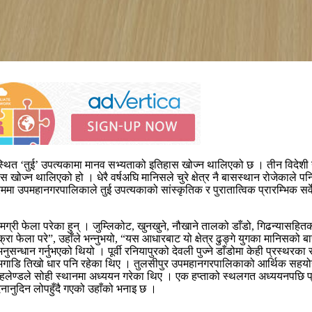
 स्थित ‘तुई’ उपत्यकामा मानव सभ्यताको इतिहास खोज्न थालिएको छ । तीन विदेशी 
खोज्न थालिएको हो । धेरै वर्षअघि मानिसले चुरे क्षेत्र नै बासस्थान रोजेकाले पन
उपमहानगरपालिकाले तुई उपत्यकाको सांस्कृतिक र पुरातात्विक प्रारम्भिक सर्वेक्
ामग्री फेला परेका हुन् । जुम्लिकोट, खुनखुने, नौखाने तालको डाँडो, गिढन्यासहितका
क्रा फेला परे”, उहाँले भन्नुभयो, “यस आधारबाट यो क्षेत्र ढुङ्गे युगका मानिसको
 अनुसन्धान गर्नुभएको थियो । पूर्वी रनियापुरको देवली पुज्ने डाँडोमा केही प्रस्थ
 अगाडि तिखो धार पनि रहेका थिए । तुलसीपुर उपमहानगरपालिकाको आर्थिक सहयो
 हलेण्डले सोही स्थानमा अध्ययन गरेका थिए । एक हप्ताको स्थलगत अध्ययनपछि प्
दिनानुदिन लोपहुँदै गएको उहाँको भनाइ छ ।