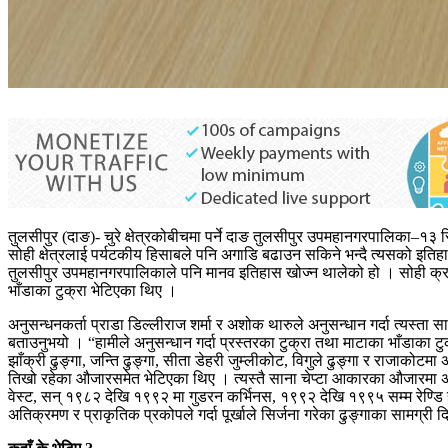
तुलसीपुर (दाङ)- चुरे क्षेत्रकोबीचमा पर्ने दाङ तुलसीपुर उपमहानगरपालिका–१३
सोही क्षेत्रलाई पर्यटकीय हिसाबले पनि अगाडि बढाउन सकिने भन्दै त्यसको इतिहास 
तुलसीपुर उपमहानगरपालिकाले पनि मानव इतिहास खोज्न थालेको हो । सोही क्रममा 
भाँडाका टुक्रा भेटिएका थिए ।
अनुसन्धनकर्ता प्राडा डिल्लीराज शर्मा र अशोक थारुले अनुसन्धान गर्दा त्यस्ता स
बताउनुभयो । “हामीले अनुसन्धान गर्दा प्रस्तरका टुक्रा तथा माटाका भाँडाका टु
झाँक्री ढुङ्गा, जन्ति ढुङ्गा, सीता डेहरी जुम्लीकोट, विगुले ढुङ्गा र राजाकोटमा
तिखो रहेका औजारसमेत भेटिएका थिए । त्यस्तै साना चेप्टा आकारका औजारमा
वेस्ट, सन् १९८२ देखि १९९२ मा गुडरन कर्भिनस, १९९२ देखि १९९५ सम्म रेण्डि
अतिक्रमण र प्राकृतिक प्रकोपले गर्दा पूर्खाले सिर्जना गरेका ढुङ्गाका सामग्री 