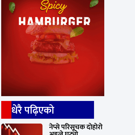
धेरै पढ़िएको
नेप्से परिसूचक दोहोरो
अङ्कले घट्यो