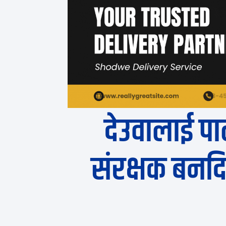
देउवालाई पा
संरक्षक बनद