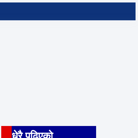
धेरै पढ़िएको