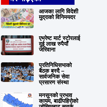
आजका लागि विदेशी
मुद्राको विनिमयदर
एभरेष्ट मार्ट स्टोरलाई
दुई लाख रुपैयाँ
जरिवाना
प्रतिनिधिसभाको
बैठक बस्दै –
सार्वजनिक सेवा
प्रसारण संस्था
मनसुनको प्रभाव
कायम, बाढीपहिरोको
जोखिमबाट सतर्क