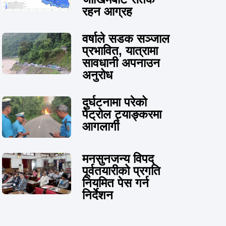
रहन आग्रह
वर्षाले सडक सञ्जाल
प्रभावित, यात्रामा
सावधानी अपनाउन
अनुरोध
दुर्घटनामा परेको
पेट्रोल ट्याङ्करमा
आगलागी
मनसुनजन्य विपद्
पूर्वतयारीको प्रगति
नियमित पेस गर्न
निर्देशन