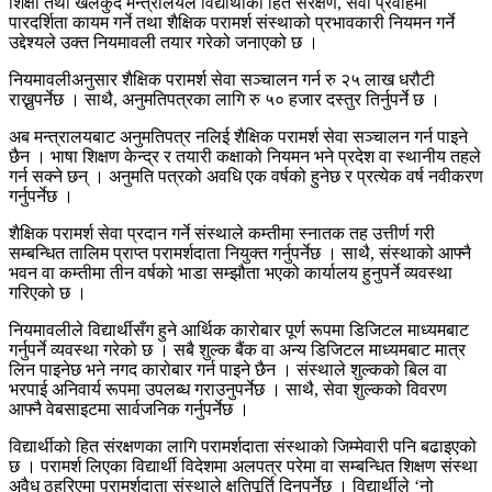
शिक्षा तथा खेलकुद मन्त्रालयले विद्यार्थीको हित संरक्षण, सेवा प्रवाहमा
पारदर्शिता कायम गर्ने तथा शैक्षिक परामर्श संस्थाको प्रभावकारी नियमन गर्ने
उद्देश्यले उक्त नियमावली तयार गरेको जनाएको छ ।
नियमावलीअनुसार शैक्षिक परामर्श सेवा सञ्चालन गर्न रु २५ लाख धरौटी
राख्नुपर्नेछ । साथै, अनुमतिपत्रका लागि रु ५० हजार दस्तुर तिर्नुपर्ने छ ।
अब मन्त्रालयबाट अनुमतिपत्र नलिई शैक्षिक परामर्श सेवा सञ्चालन गर्न पाइने
छैन । भाषा शिक्षण केन्द्र र तयारी कक्षाको नियमन भने प्रदेश वा स्थानीय तहले
गर्न सक्ने छन् । अनुमति पत्रको अवधि एक वर्षको हुनेछ र प्रत्येक वर्ष नवीकरण
गर्नुपर्नेछ ।
शैक्षिक परामर्श सेवा प्रदान गर्ने संस्थाले कम्तीमा स्नातक तह उत्तीर्ण गरी
सम्बन्धित तालिम प्राप्त परामर्शदाता नियुक्त गर्नुपर्नेछ । साथै, संस्थाको आफ्नै
भवन वा कम्तीमा तीन वर्षको भाडा सम्झौता भएको कार्यालय हुनुपर्ने व्यवस्था
गरिएको छ ।
नियमावलीले विद्यार्थीसँग हुने आर्थिक कारोबार पूर्ण रूपमा डिजिटल माध्यमबाट
गर्नुपर्ने व्यवस्था गरेको छ । सबै शुल्क बैंक वा अन्य डिजिटल माध्यमबाट मात्र
लिन पाइनेछ भने नगद कारोबार गर्न पाइने छैन । संस्थाले शुल्कको बिल वा
भरपाई अनिवार्य रूपमा उपलब्ध गराउनुपर्नेछ । साथै, सेवा शुल्कको विवरण
आफ्नै वेबसाइटमा सार्वजनिक गर्नुपर्नेछ ।
विद्यार्थीको हित संरक्षणका लागि परामर्शदाता संस्थाको जिम्मेवारी पनि बढाइएको
छ । परामर्श लिएका विद्यार्थी विदेशमा अलपत्र परेमा वा सम्बन्धित शिक्षण संस्था
अवैध ठहरिएमा परामर्शदाता संस्थाले क्षतिपूर्ति दिनुपर्नेछ । विद्यार्थीले ‘नो