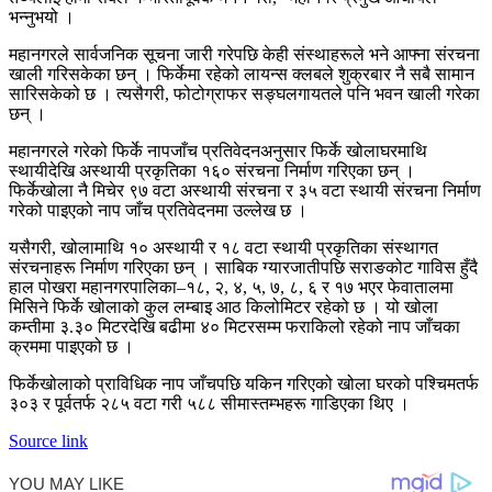
भन्नुभयो ।
महानगरले सार्वजनिक सूचना जारी गरेपछि केही संस्थाहरूले भने आफ्ना संरचना
खाली गरिसकेका छन् । फिर्केमा रहेको लायन्स क्लबले शुक्रबार नै सबै सामान
सारिसकेको छ । त्यसैगरी, फोटोग्राफर सङ्घलगायतले पनि भवन खाली गरेका
छन् ।
महानगरले गरेको फिर्के नापजाँच प्रतिवेदनअनुसार फिर्के खोलाघरमाथि
स्थायीदेखि अस्थायी प्रकृतिका १६० संरचना निर्माण गरिएका छन् ।
फिर्केखोला नै मिचेर ९७ वटा अस्थायी संरचना र ३५ वटा स्थायी संरचना निर्माण
गरेको पाइएको नाप जाँच प्रतिवेदनमा उल्लेख छ ।
यसैगरी, खोलामाथि १० अस्थायी र १८ वटा स्थायी प्रकृतिका संस्थागत
संरचनाहरू निर्माण गरिएका छन् । साबिक ग्यारजातीपछि सराङकोट गाविस हुँदै
हाल पोखरा महानगरपालिका–१८, २, ४, ५, ७, ८, ६ र १७ भएर फेवातालमा
मिसिने फिर्के खोलाको कुल लम्बाइ आठ किलोमिटर रहेको छ । यो खोला
कम्तीमा ३.३० मिटरदेखि बढीमा ४० मिटरसम्म फराकिलो रहेको नाप जाँचका
क्रममा पाइएको छ ।
फिर्केखोलाको प्राविधिक नाप जाँचपछि यकिन गरिएको खोला घरको पश्चिमतर्फ
३०३ र पूर्वतर्फ २८५ वटा गरी ५८८ सीमास्तम्भहरू गाडिएका थिए ।
Source link