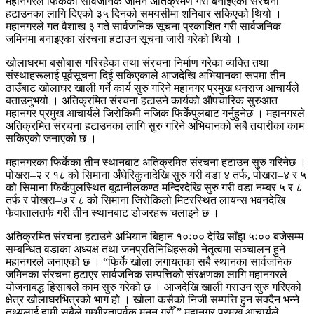
महानगरले फिर्केको सार्वजनिक जमिन अतिक्रमण गरी बनाइएका संरचना
हटाउनका लागि दिएको ३५ दिनको समयसीमा शनिबार सकिएको थियो ।
महानगरले गत वैशाख ३ गते सार्वजनिक सूचना प्रकाशित गरी सार्वजनिक
जमिनमा बनाइएका संरचना हटाउन सूचना जारी गरेको थियो ।
खोलाघरमा बसोबास गरिरहेका तथा संरचना निर्माण गरेका व्यक्ति तथा
संस्थाहरूलाई पूर्वसूचना दिई सकिएकाले आजदेखि अभियानका रूपमा तीन
ठाउँबाट खोलाघर खाली गर्ने कार्य सुरु गरिने महानगर प्रमुख धनराज आचार्यले
बताउनुभयो । अतिक्रमित संरचना हटाउने कार्यको औपचारिक सुरुआत
महानगर प्रमुख आचार्यले जिरोकिमी नजिक फिर्केपुलबाट गर्नुहुनेछ । महानगरले
अतिक्रमित संरचना हटाउनका लागि सुरु गरिने अभियानको सबै तयारीका काम
सकिएको जनाएको छ ।
महानगरका फिर्केका तीन स्थानबाट अतिक्रमित संरचना हटाउन सुरु गरिनेछ ।
पोखरा–२ र १८ को सिमाना अँधेरिकुनादेखि सुरु गरी वडा ४ तर्फ, पोखरा–४ र ५
को सिमाना फिर्केपुलस्थित बूढानीलकण्ठ मन्दिरदेखि सुरु गरी वडा नम्बर ५ र ८
तर्फ र पोखरा–७ र ८ को सिमाना जिरोकिलो मिटरस्थित लायन्स भवनदेखि
फेवातालतर्फ गरी तीन स्थानबाट डोजरहरू चलाइने छ ।
अतिक्रमित संरचना हटाउने अभियान बिहान १०ः०० देखि साँझ ५ः०० बजेसम्म
सम्बन्धित वडाका अध्यक्ष तथा जनप्रतिनिधिहरूको नेतृत्वमा सञ्चालन हुने
महानगरले जनाएको छ । “फिर्के खोला लगायतका सबै स्थानका सार्वजनिक
जमिनका संरचना हटाएर सार्वजनिक सम्पत्तिको संरक्षणका लागि महानगरले
योजनाबद्ध हिसाबले काम सुरु गरेको छ । आजदेखि खाली गराउन सुरु गरिएको
क्षेत्र खोलाघरभित्रको भाग हो । खोला कसैको निजी सम्पत्ति हुन सक्दैन भन्ने
तथ्यलाई हामी सबैले गम्भीरतापूर्वक मनन गरौँ,” महानगर प्रमुख आचार्यले