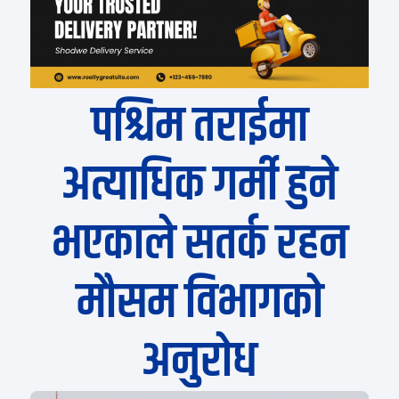
पश्चिम तराईमा
अत्याधिक गर्मी हुने
भएकाले सतर्क रहन
मौसम विभागको
अनुरोध