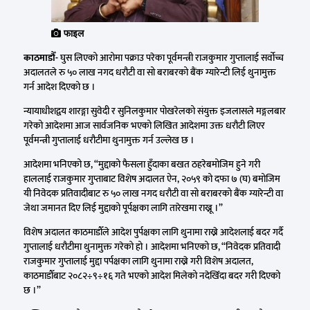
फाइल
काठमाडौँ-
घुस लिएको आरोमा पक्राउ परेका पूर्वमन्त्री राजकुमार गुप्तालाई सर्वोच्च
अदालतले रु ५० लाख नगद धरौटी वा सो बराबरको बैंक ग्यारेन्टी लिई थुनामुक्त
गर्न आदेश दिएको छ ।
न्यायाधीशद्वय शारङ्गा सुवेदी र सुनिलकुमार पोखरेलको संयुक्त इजलासले मङ्गलबार
गरेको आदेशमा आज सार्वजनिक भएको लिखित आदेशमा उक्त धरौटी लिएर
पूर्वमन्त्री गुप्तालाई धरौटीमा थुनामुक्त गर्न उल्लेख छ ।
आदेशमा भनिएको छ, “मुद्दाको फैसला हुँदाका बखत ठहरेबमोजिम हुने गरी
हाललाई राजकुमार गुप्ताबाट विशेष अदालत ऐन, २०५९ को दफा ७ (घ) बमोजिम
यी निवेदक प्रतिवादीबाट रु ५० लाख नगद धरौटी वा सो बराबरको बैंक ग्यारेन्टी वा
जेथा जमानत दिए लिई मुद्दाको पूर्पक्षका लागि तारेखमा राख्नू ।”
विशेष अदालत काठमाडौँले आदेश पुर्पक्षका लागि थुनामा राख्ने आदेशलाई बदर गर्दै
गुप्तालाई धरौटीमा थुनामुक्त गरेको हो । आदेशमा भनिएको छ, “निवेदक प्रतिवादी
राजकुमार गुप्तालाई मुद्दा पर्पक्षका लागि थुनामा राख्ने गरी विशेष अदालत,
काठमाडौँबाट २०८२
÷
९
÷
१६ गते भएको आदेश मिलेको नदेखिँदा बदर गरी दिएको
छ ।”