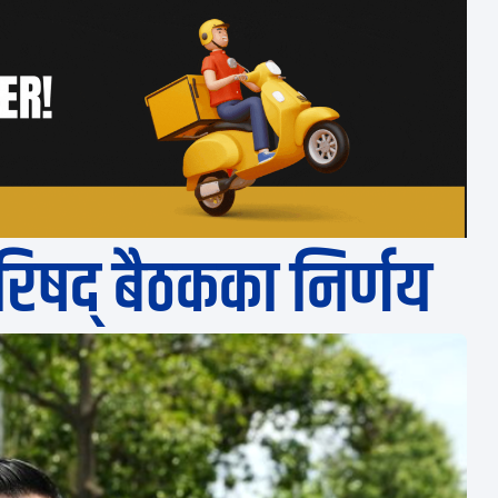
िपरिषद् बैठकका निर्णय