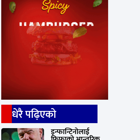
धेरै पढ़िएको
इन्फान्टिनोलाई
फिफाको आन्तरिक