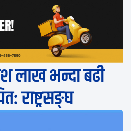
श लाख भन्दा बढी
त: राष्ट्रसङ्घ