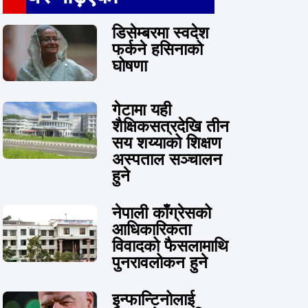
डिसेम्बरमा स्वदेश
फर्कने हसिनाको
घोषणा
गेटामा यही
शैक्षिकसत्रदेखि तीन
सय शय्याको शिक्षण
अस्पताल सञ्चालन
हुने
नेपाली काँग्रेसको
आधिकारिकता
विवादको फैसलामाथि
पुनरावलोकन हुने
इन्फान्टिनोलाई