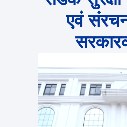
एवं संरचन
सरकारको