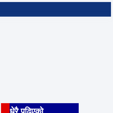
धेरै पढ़िएको