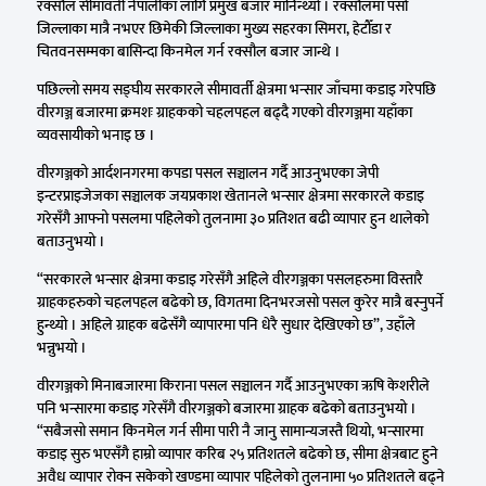
रक्सौल सीमावर्ती नेपालीका लागि प्रमुख बजार मानिन्थ्यो । रक्सौलमा पर्सा
जिल्लाका मात्रै नभएर छिमेकी जिल्लाका मुख्य सहरका सिमरा, हेटौँडा र
चितवनसम्मका बासिन्दा किनमेल गर्न रक्सौल बजार जान्थे ।
पछिल्लो समय सङ्घीय सरकारले सीमावर्ती क्षेत्रमा भन्सार जाँचमा कडाइ गरेपछि
वीरगञ्ज बजारमा क्रमशः ग्राहकको चहलपहल बढ्दै गएको वीरगञ्जमा यहाँका
व्यवसायीको भनाइ छ ।
वीरगञ्जको आर्दशनगरमा कपडा पसल सञ्चालन गर्दै आउनुभएका जेपी
इन्टरप्राइजेजका सञ्चालक जयप्रकाश खेतानले भन्सार क्षेत्रमा सरकारले कडाइ
गरेसँगै आफ्नो पसलमा पहिलेको तुलनामा ३० प्रतिशत बढी व्यापार हुन थालेको
बताउनुभयो ।
“सरकारले भन्सार क्षेत्रमा कडाइ गरेसँगै अहिले वीरगञ्जका पसलहरुमा विस्तारै
ग्राहकहरुको चहलपहल बढेको छ, विगतमा दिनभरजसो पसल कुरेर मात्रै बस्नुपर्ने
हुन्थ्यो । अहिले ग्राहक बढेसँगै व्यापारमा पनि धेरै सुधार देखिएको छ”, उहाँले
भन्नुभयो ।
वीरगञ्जको मिनाबजारमा किराना पसल सञ्चालन गर्दै आउनुभएका ऋषि केशरीले
पनि भन्सारमा कडाइ गरेसँगै वीरगञ्जको बजारमा ग्राहक बढेको बताउनुभयो ।
“सबैजसो समान किनमेल गर्न सीमा पारी नै जानु सामान्यजस्तै थियो, भन्सारमा
कडाइ सुरु भएसँगै हाम्रो व्यापार करिब २५ प्रतिशतले बढेको छ, सीमा क्षेत्रबाट हुने
अवैध व्यापार रोक्न सकेको खण्डमा व्यापार पहिलेको तुलनामा ५० प्रतिशतले बढ्ने