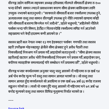
वीरगञ्ज उद्योग वाणिज्य सङ्घका अध्यक्ष हरिप्रसाद गौतमले सीमावर्ती क्षेत्रमा रु १००
भन्दा धेरैको सामान ल्याउने प्रावधानका कारण सीमा क्षेत्रका बासिन्दाका लागि
उपयुक्त नभएको बताउनुभयो । “सरकारले सीमावर्ती बजार रक्सौलमा उपलब्ध हुने,
अत्यावश्यक वस्तु तथा सामान वीरगञ्जमै उपलब्ध हुने नीति ल्याएको खण्डमा कोही
पनि सीमावर्ती बजारमा किनमेल गर्न जादैन्थे”, उहाँले भन्नुभयो, “अहिलेको नीतिले
पर्साका भन्दा पनि सिमरा, हेटौँडा र चितवनदेखि रक्सौलमा सपिङ गर्न आउनेको
सङ्ख्यामा भने केही हदसम्म कमी आएको छ ।”
सशस्त्र प्रहरी बल नेपाल नम्बर १३ गण हेडक्वाटर पर्साका गणपति तथा सशस्त्र
प्रहरी उपरीक्षक मोहनबहादुर क्षेत्रीले सीमा क्षेत्रबाट हुने अवैध पैठारी तथा
निकासीलाई नियन्त्रण गर्ने प्रयास गर्दै आइरहेको बताउनुभयो । “सीमा क्षेत्रमा सशस्त्र
प्रहरीलाई खटाएर अवैध चोरी निकासीलाई नियन्त्रण गर्ने प्रयास गर्दै आइरहेका छन्,
कतिपय व्यवहारिक समस्यालाई पनि सम्बोधन गर्ने प्रयासमा छौँ”, उहाँले भन्नुभयो ।
वीरगञ्ज भन्सार कार्यालयका अनुसार चालु चालु आवको नौ महिनामा रु छ खर्ब ९४
अर्ब पाँच करोड मूल्य पर्ने वस्तु तथा सामान आयात भएको छ । सो वस्तु तथा
सामान आयात हुँदा कार्यालयले सो अवधिमा रु एक खर्ब ७७ अर्ब ६६ करोड राजस्व
सङ्कलन गरेको छ । त्यस्तै यो नाका हुँदै चालु आवको नौ महिनामा भने ७९ अर्ब ५४
करोड मूल्यको वस्तु तथा सामान विभिन्न मुलुकमा निर्यात भएको छ ।
–––
Source link