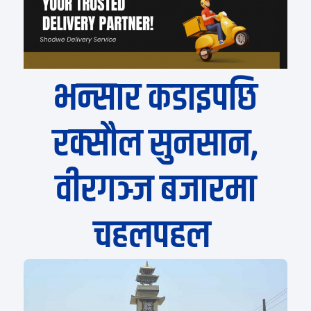
भन्सार कडाइपछि
रक्सौल सुनसान,
वीरगञ्ज बजारमा
चहलपहल