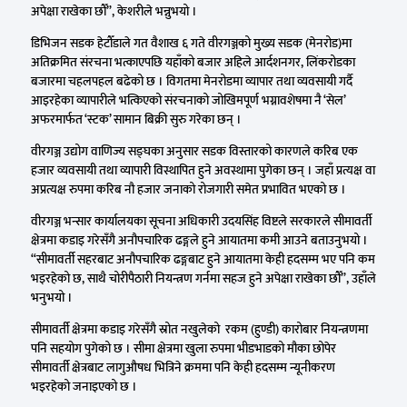
अपेक्षा राखेका छौँ”, केशरीले भन्नुभयो ।
डिभिजन सडक हेटौँडाले गत वैशाख ६ गते वीरगञ्जको मुख्य सडक (मेनरोड)मा
अतिक्रमित संरचना भत्काएपछि यहाँको बजार अहिले आर्दशनगर, लिंकरोडका
बजारमा चहलपहल बढेको छ । विगतमा मेनरोडमा व्यापार तथा व्यवसायी गर्दै
आइरहेका व्यापारीले भत्किएको संरचनाको जोखिमपूर्ण भग्नावशेषमा नै ‘सेल’
अफरमार्फत ‘स्टक’ सामान बिक्री सुरु गरेका छन् ।
वीरगञ्ज उद्योग वाणिज्य सङ्घका अनुसार सडक विस्तारको कारणले करिब एक
हजार व्यवसायी तथा व्यापारी विस्थापित हुने अवस्थामा पुगेका छन् । जहाँ प्रत्यक्ष वा
अप्रत्यक्ष रुपमा करिब नौ हजार जनाको रोजगारी समेत प्रभावित भएको छ ।
वीरगञ्ज भन्सार कार्यालयका सूचना अधिकारी उदयसिंह विष्टले सरकारले सीमावर्ती
क्षेत्रमा कडाइ गरेसँगै अनौपचारिक ढङ्गले हुने आयातमा कमी आउने बताउनुभयो ।
“सीमावर्ती सहरबाट अनौपचारिक ढङ्गबाट हुने आयातमा केही हदसम्म भए पनि कम
भइरहेको छ, साथै चोरीपैठारी नियन्त्रण गर्नमा सहज हुने अपेक्षा राखेका छौँ”, उहाँले
भनुभयो ।
सीमावर्ती क्षेत्रमा कडाइ गरेसँगै स्रोत नखुलेको रकम (हुण्डी) कारोबार नियन्त्रणमा
पनि सहयोग पुगेको छ । सीमा क्षेत्रमा खुला रुपमा भीडभाडको मौका छोपेर
सीमावर्ती क्षेत्रबाट लागुऔषध भित्रिने क्रममा पनि केही हदसम्म न्यूनीकरण
भइरहेको जनाइएको छ ।