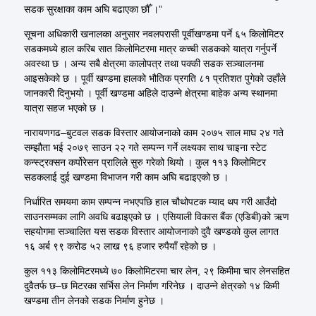
सडक सुरक्षाका काम अघि बढाएका छौँ ।”
सूचना अधिकारी खनालका अनुसार नवलपरासी पूर्वीखण्डमा पर्ने ६५ किलोमिटर
सडकमध्ये हाल करिब सात किलोमिटरमा मात्र कच्ची सडकको यात्रा गर्नुपर्ने
अवस्था छ । अन्य सबै क्षेत्रमा कालोपत्र तथा पक्की सडक सञ्चालनमा
आइसकेको छ । पूर्वी खण्डमा हालको भौतिक प्रगति ८१ प्रतिशत पुगेको उहाँले
जानकारी दिनुभयो । पूर्वी खण्डमा अहिले दाउन्ने क्षेत्रमा बाहेक अन्य स्थानमा
यात्रा सहज भएको छ ।
नारायणगढ–बुटवल सडक विस्तार आयोजनाको काम २०७५ साल माघ २४ गते
सम्झौता भई २०७९ साउन २२ गते सम्पन्न गर्ने लक्ष्यका साथ चाइना स्टेट
कन्स्ट्रक्सन कर्पोरेसन प्रालिले सुरु गरेको थियो । कुल ११३ किलोमिटर
सडकलाई दुई खण्डमा विभाजन गरी काम अघि बढाइएको छ ।
निर्धारित समयमा काम सम्पन्न नभएपछि हाल चौथोपटक म्याद थप गरी आउँदो
साउनसम्मका लागि अवधि बढाइएको छ । एसियाली विकास बैंक (एडिबी)को ऋण
सहयोगमा सञ्चालित यस सडक विस्तार आयोजनाको दुवै खण्डको कुल लागत
१६ अर्ब ९९ करोड ५२ लाख ९६ हजार रुपैयाँ रहेको छ ।
कुल ११३ किलोमिटरमध्ये ७० किलोमिटरमा चार लेन, २९ किमीमा चार लेनसहित
दुवैतर्फ छ–छ मिटरका सर्भिस लेन निर्माण गरिनेछ । दाउन्ने क्षेत्रको १४ किमी
खण्डमा तीन लेनको सडक निर्माण हुनेछ ।