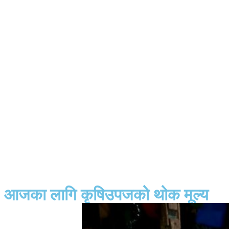
आजका लागि कृषिउपजको थोक मूल्य