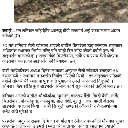
काभ्रे
– गत शनिबार साँझदेखि अवरुद्ध बीपी राजमार्ग अझै सञ्चालनमा आउन
सकेको छैन।
१२ गते शनिबार रोशी खोलामा आएको बाढीले बिगारेका डाइभर्सनहरू आइतबार
अधिकांश स्थानमा निर्माण गरिए पनि सोही दिन साँझ परेको वर्षाले पुनः ती
डाइभर्सन बगाएको हो। राजमार्गको चिउरीबास, नार्के र चारसय बेँसी क्षेत्रमा
आइतबार बनाइएका डाइभर्सन फेरि बगाएका छन् ।
रोशी गाउँपालिका अध्यक्ष दिनेश लामाका अनुसार रोशी खोलाले बगाएका १३
स्थानमध्ये ८ स्थानमा डाइभर्सन निर्माण गरिएको थियो। तर आइतबार साँझको
वर्षाले तीमध्ये धेरै स्थानमा पुनः क्षति पुर्‍याएको उनले जानकारी दिनुभयो ।
सोमबार बिहानदेखि पुनः डाइभर्सन निर्माण कार्य सुरु गरिएको उहाँको भनाइ छ।
शनिबार आएको बाढीले चौकीडाँडा, घुमाउने, चारसय बेँसी, गिम्दी बेँसी, नार्के,
चिउरीबास, बोक्सीकुना, कालढुंगा, डालाबेशी, बुलढुंगा तथा माम्ती क्षेत्रमा
डाइभर्सन बगाएको थियो। साथै सिन्धुली खण्डको आँपघारी र नेपालथोकमा
समेत क्षति पुगेको छ।
प्रहरीका अनुसार सडक डिभिजन कार्यालय र ठेकेदार कम्पनीले मौसममा सुधार
आएपछि क्षतिग्रस्त डाइभर्सन मर्मत गरी यातायात पुनः सञ्चालनमा ल्याउने