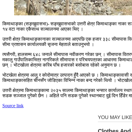
किमाथाङ्का (सङ्खुवासभा)- सङ्खुवासभाको उत्तरी क्षेत्र किमाथाङ्का नाका 
१४ वटा नाका एकैसाथ सञ्चालनमा आएका थिए ।
उत्तरी क्षेत्र किमाथाङ्कानाका सञ्चालनमा आएपछि एक हजार ३३८ सीमापास 
सीमा प्रशासन कार्यालयकी सृजना मेहताले बताउनुभयो ।
त्यसैगरी, हालसम्म ६४८ जनाले सीमापास नवीकरण गरेका छन् । सीमापास वितर
मकालु गाउँपालिकाभित्र नागरिकले सीमापास र परिचयपत्रका आधारमा किमाथाङ्का
छन् । भोटखोला क्षेत्रमा करिब पाँच हजारको बसोबास रहेको अनुमान छ ।
भोटखेला क्षेत्रमा आलु र कोदोमात्र उत्पादन हुँदै आएको छ । किमाथाङ्कावास
किमाथाङ्कासहित चीनसँग जोडिएका विभिन्न नाका बन्द गरेको थियो । भोटखोला गा
उत्तरी क्षेत्रमा किमाथाङ्कामा २०३५ सालमा किमाथाङ्का भन्सार कार्यालय स्
सडक सञ्जाल पुगेको छैन । अहिले पनि सडक पुगेको स्थानबाट दुई दिन हिँडेर 
Source link