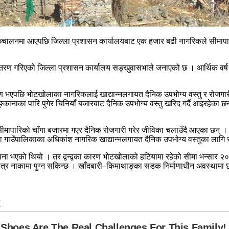
सञ्चालनमा आएपछि जिल्ला प्रशासन कार्यालयबाट एक हजार बढी नागरिकले सीमापा
वितरण गरिएको जिल्ला प्रशासन कार्यालय सङ्खुवासभाले जनाएको छ । आर्थिक 
ण भएपछि भोटखोलाका नागरिकलाई खाद्यान्नलगायत दैनिक उपभोग्य वस्तु र रोजग
नाका पारि पुगेर चिनियाँ बजारबाट दैनिक उपभोग्य वस्तु खरिद गर्दै आइरहेका छ
ी सीमापारिको चाँगा बजारमा गएर दैनिक रोजगारी गरेर जीविका चलाउँदै आएका छन
उँपालिकाका अधिकांश नागरिक खाद्यान्नलगायत दैनिक उपभोग्य वस्तुका लागि सीमा
थापना भएको थियो । तर द्वन्द्वका कारण भोटखोलाको हटियामा रहेको सीमा भन्सा
मात्र नाकामा पुग्न सकिन्छ । खाँदबारी–किमाथाङ्का सडक निर्माणाधीन अवस्थाम