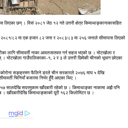
स लिएका छन् । विसं २०८१ जेठ १२ गते उत्तरी क्षेत्र किमाथाङ्कानाकासहित
वर्ष २०८१/८२ मा एक हजार ८२ जना र २०८३/८३ मा २५६ जनाले सीमापास लिएको
ारीका लागि सीमावर्ती नाका आवतजातवत गर्न सहज भएको छ । भोटखोला र
न् । भोटखोला गाउँपालिकाका–१, २ र ३ ले उत्तरी छिमेकी चीनको भूभाग छोएका
् । कोरोना सङ्क्रमण फैलिने डरले चीन सरकारले २०७६ माघ ५ देखि
वर्ती चिनियाँ बजारमा निर्भर हुँदै आएका थिए ।
र २०५७ सालदेखि सदरमुकाम खाँदबारी रहेको छ । किमाथाङ्का नाकामा अझै पनि
ा छ । खाँदबारीदेखि किमाथाङ्काको दूरी १६२ किलोमिटर छ ।