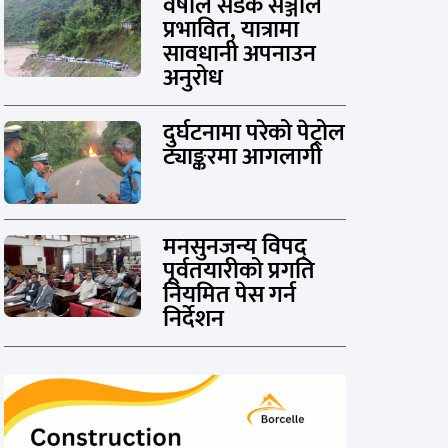
वर्षाले सडक सञ्जाल
प्रभावित, यात्रामा
सावधानी अपनाउन
अनुरोध
दुर्घटनामा परेको पेट्रोल
ट्याङ्करमा आगलागी
मनसुनजन्य विपद्
पूर्वतयारीको प्रगति
नियमित पेस गर्न
निर्देशन