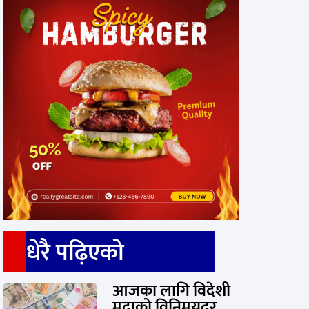
धेरै पढ़िएको
आजका लागि विदेशी
मुद्राको विनिमयदर