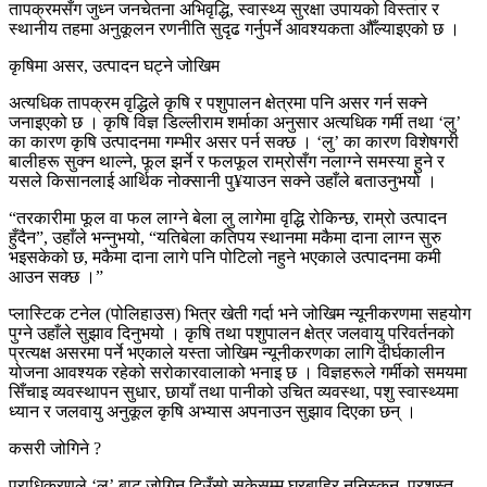
तापक्रमसँग जुध्न जनचेतना अभिवृद्धि, स्वास्थ्य सुरक्षा उपायको विस्तार र
स्थानीय तहमा अनुकूलन रणनीति सुदृढ गर्नुपर्ने आवश्यकता औँल्याइएको छ ।
कृषिमा असर, उत्पादन घट्ने जोखिम
अत्यधिक तापक्रम वृद्धिले कृषि र पशुपालन क्षेत्रमा पनि असर गर्न सक्ने
जनाइएको छ । कृषि विज्ञ डिल्लीराम शर्माका अनुसार अत्यधिक गर्मी तथा ‘लु’
का कारण कृषि उत्पादनमा गम्भीर असर पर्न सक्छ । ‘लु’ का कारण विशेषगरी
बालीहरू सुक्न थाल्ने, फूल झर्ने र फलफूल राम्रोसँग नलाग्ने समस्या हुने र
यसले किसानलाई आर्थिक नोक्सानी पु¥याउन सक्ने उहाँले बताउनुभयो ।
“तरकारीमा फूल वा फल लाग्ने बेला लु लागेमा वृद्धि रोकिन्छ, राम्रो उत्पादन
हुँदैन”, उहाँले भन्नुभयो, “यतिबेला कतिपय स्थानमा मकैमा दाना लाग्न सुरु
भइसकेको छ, मकैमा दाना लागे पनि पोटिलो नहुने भएकाले उत्पादनमा कमी
आउन सक्छ ।”
प्लास्टिक टनेल (पोलिहाउस) भित्र खेती गर्दा भने जोखिम न्यूनीकरणमा सहयोग
पुग्ने उहाँले सुझाव दिनुभयो । कृषि तथा पशुपालन क्षेत्र जलवायु परिवर्तनको
प्रत्यक्ष असरमा पर्ने भएकाले यस्ता जोखिम न्यूनीकरणका लागि दीर्घकालीन
योजना आवश्यक रहेको सरोकारवालाको भनाइ छ । विज्ञहरूले गर्मीको समयमा
सिँचाइ व्यवस्थापन सुधार, छायाँ तथा पानीको उचित व्यवस्था, पशु स्वास्थ्यमा
ध्यान र जलवायु अनुकूल कृषि अभ्यास अपनाउन सुझाव दिएका छन् ।
कसरी जोगिने ?
प्राधिकरणले ‘लु’ बाट जोगिन दिउँसो सकेसम्म घरबाहिर ननिस्कन, प्रशस्त