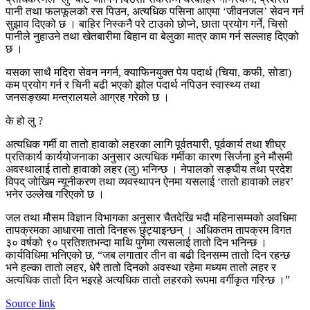
पानी तथा फलफूलको रस पिउन, अत्यधिक पसिना आएमा ‘जीवनजल’ सेवन गर्न
सुझाव दिएको छ । बाहिर निस्कनै परे टाउको छोप्ने, छाता प्रयोग गर्ने, चिसो
पानीले नुहाउने तथा खेतबारीमा बिहान वा बेलुका मात्र काम गर्न सल्लाह दिएको
छ ।
यसका साथै मदिरा सेवन नगर्न, क्याफिनयुक्त पेय पदार्थ (चिया, कफी, सोडा)
कम प्रयोग गर्न र चिनी बढी भएको झोल पदार्थ नपिउन स्वास्थ्य तथा
जनसङ्ख्या मन्त्रालयले आग्रह गरेको छ ।
के हो लु ?
अत्यधिक गर्मी वा तातो हावाको लहरका लागि पूर्वतयारी, पूर्वकार्य तथा शीघ्र
प्रतिकार्य कार्ययोजनाका अनुसार अत्यधिक गर्मीका कारण सिर्जना हुने मौसमी
अवस्थालाई तातो हावाको लहर (लु) भनिन्छ । नेपालको सङ्घीय तथा प्रदेश
विपद् जोखिम न्यूनीकरण तथा व्यवस्थापन ऐनमा यसलाई ‘तातो हावाको लहर’
भनेर उल्लेख गरिएको छ ।
जल तथा मौसम विज्ञान विभागका अनुसार चैतदेखि भदौ महिनासम्मको अवधिमा
तापक्रमका आधारमा तातो दिनहरू छुट्याइन्छन् । अधिकतम तापक्रम विगत
३० वर्षको ९० प्रतिशतभन्दा माथि पुगेमा त्यसलाई तातो दिन भनिन्छ ।
कार्यविधिमा भनिएको छ, “जब लगातार तीन वा बढी दिनसम्म तातो दिन रहन्छ
भने हल्का तातो लहर, धेरै तातो दिनको अवस्था रहेमा मध्यम तातो लहर र
अत्यधिक तातो दिन भइरहे अत्यधिक तातो लहरको रूपमा वर्गीकृत गरिन्छ ।”
Source link