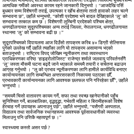
विभागका मौसमविद् सञ्जिव अधिकारीले विशेषगरी तराईका जिल्लामा बुधबारसम्म
अत्यधिक गर्मीको अवस्था कायम रहने जानकारी दिनुभयो । “आजदेखि पर्सि
बुधबार सम्म विशेषगरी तराई, उपत्यका र खोँच क्षेत्रमा तातो हावाको लहर चल्ने
सम्भावना छ”, उहाँले भन्नुभयो, “कोशी प्रदेशमा भने बादल देखिएकाले ‘लु’ को
सम्भावना तत्काल कम छ । विशेषगरी लुम्बिनी प्रदेशको पश्चिम क्षेत्र,
धनगढीलगायत सुदूरपश्चिमका अन्य तराई जिल्ला, नेपालगञ्ज, धनगढीलगायत
स्थानमा ‘लु’ को सम्भावना बढी छ ।”
सुदूरपश्चिमको दिपायलमा आज दिउँसो तापक्रम करिब ४० डिग्री सेल्सियस
पुगेको उल्लेख गर्दै उहाँले त्यहाँका लागि यो तापक्रम असामान्य भएको
बताउनुभयो । राष्ट्रिय विपद् जोखिम न्यूनीकरण तथा व्यवस्थापन
प्राधिकरणका वरिष्ठ ‘हाइड्रोलोजिस्ट’ राजेन्द्र शर्माले जलवायु परिवर्तनसँगै
‘लु’ जस्ता मौसमी घटना बढ्दै जाने भएकाले समयमै तयारी र सचेतना बढाउन
आग्रह गर्नुभयो । “लु को प्रभाव न्यूनीकरणका लागि हामीले कार्यविधि बनाएर
कार्यान्वयनका लागि सम्बन्धित अन्तरसरकारी निकायमा पठाएका छौँ,
प्रभावकारी कार्यान्वयनका लागि आवश्यक छलफल पनि गरिरहेका छौँ”, उहाँले
भन्नुभयो ।
“समयमै चिसो वातावरण कायम गर्ने, सफा तथा स्वच्छ खानेपानीको पहुँच
सुनिश्चित गर्ने, बालबालिका, वृद्धवृद्धा, गर्भवती महिला र बिरामीहरूको विशेष
हेरचाह गर्ने उपायहरू अपनाउनु पर्छ”, उहाँले भन्नुभयो, “यसैगरी अस्पताल,
विद्यालय तथा सार्वजनिक स्थानहरूमा आवश्यक पूर्वसावधानीको व्यवस्था
मिलाउनु पनि उत्तिकै महत्वपूर्ण छ ।”
स्वास्थ्यमा कस्तो असर पर्छ ?