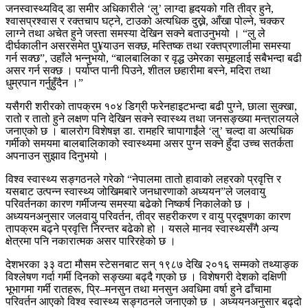
जनस्वास्थ्यविद् डा समीर अधिकारीले ‘लु’ लाग्दा हृदयको गति तीव्र हुने,
श्वासप्रश्वास र रक्तचाप घट्ने, टाउको अत्यधिक दुख्ने, आँखा पोल्ने, चक्कर
लाग्ने तथा अचेत हुने जस्ता समस्या देखिन सक्ने बताउनुभयो । “लु ले
दीर्घकालीन असरसमेत पु¥याउन सक्छ, मस्तिष्क तथा रक्तप्रणालीमा समस्या
गर्न सक्छ”, उहाँले भन्नुभयो, “बालबालिका र वृद्ध उमेरका समूहलाई सबैभन्दा बढी
असर गर्न सक्छ । पर्याप्त पानी पिउने, शीतल छहारीमा बस्ने, मदिरा तथा
धुम्रपान गर्नुहुँदैन ।”
यसैगरी शरीरको तापक्रम १०४ डिग्री फरेनहाइटभन्दा बढी पुग्ने, छाला सुक्खा,
रातो र तातो हुने लक्षण पनि देखिन सक्ने स्वास्थ्य तथा जनसङ्ख्या मन्त्रालयले
जनाएको छ । बालरोग विशेषज्ञ डा. रामहरि चापागाईंले ‘लु’ चल्दा वा अत्यधिक
गर्मीको समयमा बालबालिकाको स्वास्थ्यमा असर पुग्न सक्ने हुँदा उच्च सतर्कता
अपनाउन सुझाव दिनुभयो ।
विश्व स्वास्थ्य सङ्गठनले गरेको “नेपालमा तातो हावाको लहरको प्रवृत्ति र
यसबाट उत्पन्न स्वास्थ्य जोखिमबारे जनधारणाको अध्ययन”ले जलवायु
परिवर्तनका कारण गर्मीजन्य समस्या बढेको निष्कर्ष निकालेको छ ।
अध्ययनअनुसार जलवायु परिवर्तन, तीव्र सहरीकरण र वायु प्रदूषणका कारण
तापक्रम बढ्ने प्रवृत्ति निरन्तर बढेको हो । यसले मानव स्वास्थ्यसँगै अन्य
क्षेत्रमा पनि नकारात्मक असर पारिरहेको छ ।
देशभरका ३३ वटा मौसम स्टेसनबाट सन् १९८७ देखि २०१६ सम्मको तथ्याङ्क
विश्लेषण गर्दा गर्मी दिनको सङ्ख्या बढ्दै गएको छ । विशेषगरी देशको दक्षिणी
भूभागमा गर्मी रातहरू, प्रि–मनसुन तथा मनसुन अवधिमा वर्षा हुने ढाँचामा
परिवर्तन आएको विश्व स्वास्थ्य सङ्गठनले जनाएको छ । अध्ययनअनुसार बढ्दो