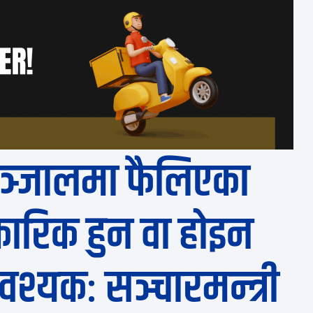
ञ्जालमा फैलिएका
ारिक हुन वा होइन
श्यकः सञ्चारमन्त्री