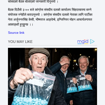
सांसदको बैठक बोलाएको जानकारी दिनुभयो ।
बैठक दिउँसो ३ः०० बजे कांग्रेस संसदीय दलको कार्यालय सिंहदरबारमा बस्ने
संयोजक स्नेहीले बताउनुभयो । कांग्रेस संसदीय दलको नेताका लागि पार्टीका
नेता अर्जुननरसिंह केसी, भीष्मराज आङ्देम्बे, इन्जिनियर मोहन आचार्यलगायत
आकाङ्क्षी हुनुहुन्छ ।।
Source link