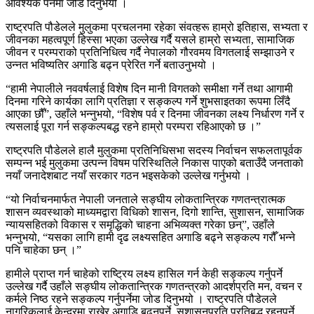
आवश्यक पर्नेमा जोड दिनुभयो ।
राष्ट्रपति पौडेलले मुलुकमा प्रचलनमा रहेका संवत्हरू हाम्रो इतिहास, सभ्यता र
जीवनका महत्वपूर्ण हिस्सा भएका उल्लेख गर्दै यसले हाम्रो सभ्यता, सामाजिक
जीवन र परम्पराको प्रतिनिधित्व गर्दै नेपालको गौरवमय विगतलाई सम्झाउने र
उन्नत भविष्यतिर अगाडि बढ्न प्रेरित गर्ने बताउनुभयो ।
“हामी नेपालीले नववर्षलाई विशेष दिन मानी विगतको समीक्षा गर्ने तथा आगामी
दिनमा गरिने कार्यका लागि प्रतिज्ञा र सङ्कल्प गर्ने शुभसाइतका रूपमा लिँदै
आएका छौँ”, उहाँले भन्नुभयो, “विशेष पर्व र दिनमा जीवनका लक्ष्य निर्धारण गर्ने र
त्यसलाई पूरा गर्न सङ्कल्पबद्ध रहने हाम्रो परम्परा रहिआएको छ ।”
राष्ट्रपति पौडेलले हालै मुलुकमा प्रतिनिधिसभा सदस्य निर्वाचन सफलतापूर्वक
सम्पन्न भई मुलुकमा उत्पन्न विषम परिस्थितिले निकास पाएको बताउँदै जनताको
नयाँ जनादेशबाट नयाँ सरकार गठन भइसकेको उल्लेख गर्नुभयो ।
“यो निर्वाचनमार्फत नेपाली जनताले सङ्घीय लोकतान्त्रिक गणतन्त्रात्मक
शासन व्यवस्थाको माध्यमद्वारा विधिको शासन, दिगो शान्ति, सुशासन, सामाजिक
न्यायसहितको विकास र समृद्धिको चाहना अभिव्यक्त गरेका छन्”, उहाँले
भन्नुभयो, “यसका लागि हामी दृढ लक्ष्यसहित अगाडि बढ्ने सङ्कल्प गरौँ भन्ने
पनि चाहेका छन् ।”
हामीले प्राप्त गर्न चाहेको राष्ट्रिय लक्ष्य हासिल गर्न केही सङ्कल्प गर्नुपर्ने
उल्लेख गर्दै उहाँले सङ्घीय लोकतान्त्रिक गणतन्त्रको आदर्शप्रति मन, वचन र
कर्मले निष्ठ रहने सङ्कल्प गर्नुपर्नेमा जोड दिनुभयो । राष्ट्रपति पौडेलले
नागरिकलाई केन्द्रमा राखेर अगाडि बढ्नुपर्ने, सुशासनप्रति प्रतिबद्ध रहनुपर्ने,