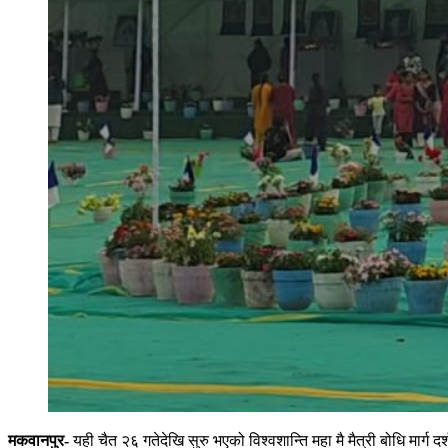
मकवानपुर-
यही चैत २६ गतेदेखि सुरु भएको विश्वशान्ति महा मै मैत्री बोधि मार्ग द