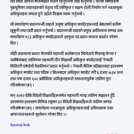
रही सदैव आफ्नो कर्तव्यप्रति सजग रहनुपर्नेमा जोड दिनुभयो । फरक सामाजिक
पृष्ठभूमिका जवानहरूको नेतृत्व गर्दै एकीकृत र सक्षम टोली निर्माण गर्न नवआयुक्त
अधिकृतहरू सफल हुने उहाँले विश्वास व्यक्त गर्नुभयो ।
सो समारोहमा प्रधानमन्त्री शाहले उत्कृष्ट अधिकृत क्याडेटहरूलाई श्रेष्ठताको प्रतीक
खुकुरी तथा छडी प्रदान गर्नुभयो । प्रधानमन्त्री शाहको प्रमुख आतिथ्यमा सम्पन्न उक्त
समारोहमा १८३ अधिकृत क्याडेटहरूले आयुक्त पद प्रदान कवाज प्रदर्शन गरेका
थिए ।
सोही अवसरमा प्रधान सेनापति महारथी अशोकराज सिग्देलले मित्रराष्ट्र केन्या र
जाम्बियाबाट तालिममा सहभागी तीन शिक्षार्थी अधिकृत क्याडेटलाई ‘नेपाली
मिलिटरी एकेडेमी मेडालियन’ प्रदान गर्नुभयो । नेपाली सैनिक प्रतिष्ठानबाट हालसम्म
अधिकृत क्याडेट तथा पदिक र बिल्लादार अधिकृत क्याडेट गरी ६ हजार ७३४ जना
तथा एक हजार ६०८ प्राविधिक अधिकृतहरूले सफलतापूर्वक तालिम पूरा
गरिसकेका छन् ।
सन् २०१२ देखि विदेशी शिक्षार्थीहरूसमेत सहभागी गराइ तालिम सञ्चालन हुँदै
आएकामा हालसम्म विभिन्न राष्ट्रका ३२ विदेशी शिक्षार्थीहरूले तालिम सम्पन्न
गरिसकेका छन् । समारोहमा नवआयुक्त अधिकृतहरूलाई अभिभावक तथा
आफन्तजनहरूले सुशोभन गरेका थिए ।।
Source link