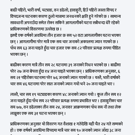
बाढी पहिरो, भारी वर्षा, चट्याङ, वन डढेलो, हावाहुरी, हिउँ पहिरो जस्ता विपद र
विपदजन्य घटनाका कारण ठूलो मात्रामा जनधनको क्षति हुने गरेको छ । सामान्य
सावधानी अपनाउँदा समेत रोक्न सकिने आगलागीको घटना सबैभन्दा धेरै रहेको
प्राधिकरणको विवरणमा उल्लेख छ ।
झण्डै एक वर्षको अवधिमा तीन हजार छ सय ५२ वटा आगलागीका घटना भएका
छन् । आगलागीमा परेर मात्रै एक सय चार जनाको अकालमा ज्यान गएको छ ।
पाँच सय ६३ जना घाइते हुँदा चार हजार एक सय ८२ परिवार प्रत्यक्ष रुपमा पीडित
भएका छन् ।
बाढीका कारण मात्रै तीन सय २८ घटनामा ३९ जनाको निधन भएको छ । बाढीमा
परेर २७ जना बेपत्ता हुँदा १४ जना घाइते भएका छन् । प्राधिकरणका अनुसार, ६
सय २१ पहिरोका घटनामा परेर ७६ जनाको ज्यान गएको छ । यस्तै, भारी वर्षाको
चार सय ४६ घटनामा परेर सात जनाको ज्यान गयो भने २० जना घाइते भए ।
त्यस्तै, चार सय १९ चट्याङका कारण ४८ जनाको ज्यान गयो । कूल तीन सय १२
जना घाइते हुँदा पाँच सय २२ परिवार प्रत्यक्ष रुपमा प्रभावित भए । हावाहुरीका चार
सय ७७, वन डढेलाका तीन सय २४, जनावर आक्रमणका पाँच सय नौ तथा लेक
लाग्नुका एक सय ३१ घटना भएका छन् ।
प्राधिकरणका अनुसार यो विवरण गत वैशाख १ गतेदेखि यही चैत २४ गते सम्मको
हो । एक वर्षको अवधिमा विपदमा मात्रै चार सय ९० जनाको ज्यान जाँदा ३८ जना