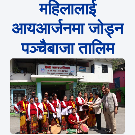
महिलालाई
आयआर्जनमा जोड्न
पञ्चैबाजा तालिम